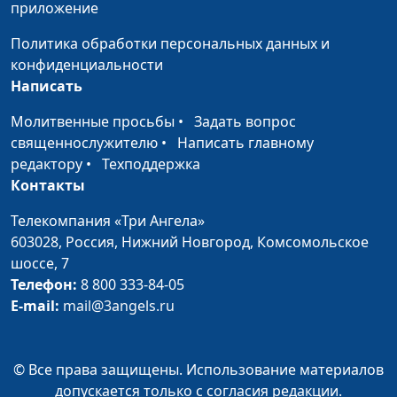
приложение
смерти?
Андрей Юнак,
священнослужитель
Политика обработки персональных данных и
конфиденциальности
Почему люди умирают?
Дмитрий Булатов,
#22
Написать
Андрей Юнак,
священнослужитель
Молитвенные просьбы
•
Задать вопрос
священнослужителю
•
Написать главному
Как появилась жизнь на
Дмитрий Булатов,
#21
редактору
•
Техподдержка
Земле?
Андрей Юнак,
Контакты
священнослужитель
Телекомпания «Три Ангела»
Бессмертие и вечная
Дмитрий Булатов,
#20
603028,
Россия, Нижний Новгород,
Комсомольское
жизнь: правда или миф?
Андрей Юнак,
шоссе, 7
священнослужитель
Телефон:
8 800 333-84-05
Душа после смерти:
E-mail:
mail@3angels.ru
Алексей Бритов,
#19
правда и заблуждения
Андрей Юнак,
священнослужитель
© Все права защищены. Использование материалов
Сошествие Христа в ад
Алексей Бритов,
#18
допускается только с согласия редакции.