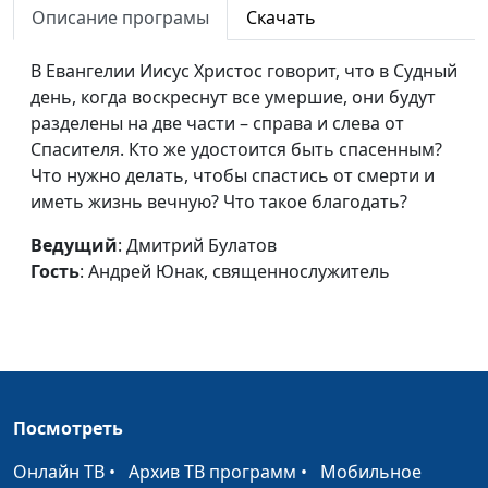
Описание програмы
Скачать
священнослужитель
Что мы будем делать в
Дмитрий Булатов,
#27
В Евангелии Иисус Христос говорит, что в Судный
раю, или Вечное
Андрей Юнак,
день, когда воскреснут все умершие, они будут
блаженство, которое не
священнослужитель
разделены на две части – справа и слева от
надоест
Спасителя. Кто же удостоится быть спасенным?
Что нужно делать, чтобы спастись от смерти и
Существует ли ад?
Дмитрий Булатов,
#26
иметь жизнь вечную? Что такое благодать?
Андрей Юнак,
священнослужитель
Ведущий
: Дмитрий Булатов
Гость
: Андрей Юнак, священнослужитель
Бессмертие души:
Дмитрий Булатов,
#25
правда или миф? (часть
Андрей Юнак,
вторая)
священнослужитель
Бессмертие души:
Дмитрий Булатов,
#24
правда или миф? (часть
Андрей Юнак,
Посмотреть
первая)
священнослужитель
Онлайн ТВ
•
Архив ТВ программ
•
Мобильное
Что происходит после
Дмитрий Булатов,
#23