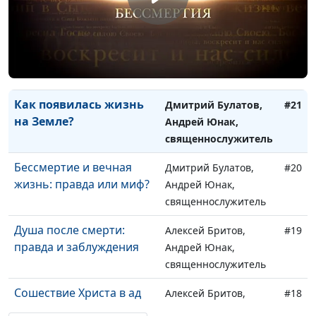
священнослужитель
Почему люди умирают?
Дмитрий Булатов,
#22
Андрей Юнак,
священнослужитель
Как появилась жизнь
Дмитрий Булатов,
#21
на Земле?
Андрей Юнак,
священнослужитель
Бессмертие и вечная
Дмитрий Булатов,
#20
жизнь: правда или миф?
Андрей Юнак,
священнослужитель
Душа после смерти:
Алексей Бритов,
#19
правда и заблуждения
Андрей Юнак,
священнослужитель
Сошествие Христа в ад
Алексей Бритов,
#18
Андрей Юнак,