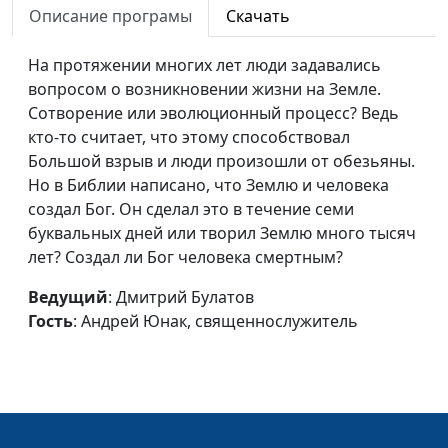
Описание програмы
Скачать
священнослужитель
Крещение - духовное
Алексей Бритов,
#17
На протяжении многих лет люди задавались
рождение
Андрей Юнак,
вопросом о возникновении жизни на Земле.
священнослужитель
Сотворение или эволюционный процесс? Ведь
кто-то считает, что этому способствовал
Смерть как благо?
Алексей Бритов,
#16
Большой взрыв и люди произошли от обезьяны.
Андрей Юнак,
Но в Библии написано, что Землю и человека
священнослужитель
создал Бог. Он сделал это в течение семи
буквальных дней или творил Землю много тысяч
Одержимость бесами
Алексей Бритов,
#15
лет? Создал ли Бог человека смертным?
Андрей Юнак,
священнослужитель
Ведущий
: Дмитрий Булатов
Гость
: Андрей Юнак, священнослужитель
Опасен ли спиритизм?
Алексей Бритов,
#14
(вторая часть)
Андрей Юнак,
священнослужитель
Опасен ли спиритизм?
Алексей Бритов,
#13
(первая часть)
Андрей Юнак,