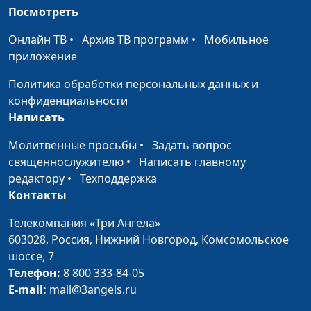
священнослужитель
Посмотреть
Справедливо ли
Алексей Бритов,
#12
Онлайн ТВ
•
Архив ТВ программ
•
Мобильное
спасение «по блату»?
Андрей Юнак,
приложение
священнослужитель
Политика обработки персональных данных и
Спасение «по блату»
Алексей Бритов,
#11
конфиденциальности
Андрей Юнак,
Написать
священнослужитель
Молитвенные просьбы
•
Задать вопрос
Как обрести спасение?
священнослужителю
•
Написать главному
Алексей Бритов,
#10
редактору
•
Техподдержка
Андрей Юнак,
Контакты
священнослужитель
Воскреснут ли
Телекомпания «Три Ангела»
Алексей Бритов,
#9
нечестивые?
603028,
Россия, Нижний Новгород,
Комсомольское
Андрей Юнак,
шоссе, 7
священнослужитель
Телефон:
8 800 333-84-05
Два воскресения
Алексей Бритов,
#8
E-mail:
mail@3angels.ru
мертвых
Андрей Юнак,