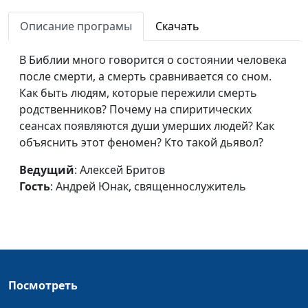
Андрей Юнак,
Описание програмы
Скачать
священнослужитель
Воскреснут ли
Алексей Бритов,
#9
В Библии много говорится о состоянии человека
нечестивые?
Андрей Юнак,
после смерти, а смерть сравнивается со сном.
священнослужитель
Как быть людям, которые пережили смерть
родственников? Почему на спиритических
Два воскресения
Алексей Бритов,
#8
сеансах появляются души умерших людей? Как
мертвых
Андрей Юнак,
объяснить этот феномен? Кто такой дьявол?
священнослужитель
Ведущий
: Алексей Бритов
Что такое ад?
Алексей Бритов,
#7
Гость
: Андрей Юнак, священнослужитель
Андрей Юнак,
священнослужитель
Что происходит с душой
Алексей Бритов,
#6
после смерти?
Андрей Юнак,
священнослужитель
Посмотреть
Что такое душа?
Алексей Бритов,
#5