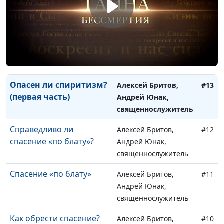
Андрей Юнак,
священнослужитель
Опасен ли спиритизм?
Алексей Бритов,
#14
(вторая часть)
Андрей Юнак,
священнослужитель
Опасен ли спиритизм?
Алексей Бритов,
#13
(первая часть)
Андрей Юнак,
священнослужитель
Справедливо ли
Алексей Бритов,
#12
спасение «по блату»?
Андрей Юнак,
священнослужитель
Спасение «по блату»
Алексей Бритов,
#11
Андрей Юнак,
священнослужитель
Как обрести спасение?
Алексей Бритов,
#10