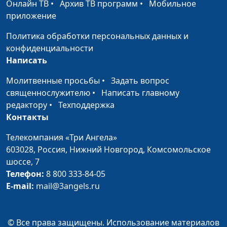
Онлайн ТВ
•
Архив ТВ программ
•
Мобильное
Андрей Юнак,
приложение
священнослужитель
Политика обработки персональных данных и
Две смерти
Алексей Бритов,
#4
конфиденциальности
Андрей Юнак,
Написать
священнослужитель
Молитвенные просьбы
•
Задать вопрос
Происхождение смерти
Алексей Бритов,
#3
священнослужителю
•
Написать главному
Андрей Юнак,
редактору
•
Техподдержка
священнослужитель
Контакты
Сотворение мира или
Алексей Бритов,
#2
Телекомпания «Три Ангела»
эволюция?
Андрей Юнак,
603028,
Россия, Нижний Новгород,
Комсомольское
священнослужитель
шоссе, 7
Вопрос бессмертия: есть
Телефон:
8 800 333-84-05
Алексей Бритов,
#1
ли ответ?
E-mail:
mail@3angels.ru
Андрей Юнак,
священнослужитель
© Все права защищены. Использование материалов