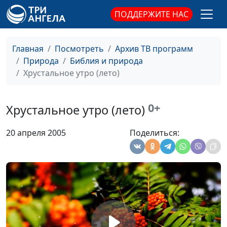
Осенний день (осень)
#107
ПОДДЕРЖИТЕ НАС
Осенние грезы (осень)
#106
Главная
Посмотреть
Архив ТВ программ
Оглянись (осень)
#105
Природа
Библия и природа
Хрустальное утро (лето)
Холод (зима)
#104
Размышление (весна)
#103
0+
Хрустальное утро (лето)
Мир Мой (осень)
#102
20 апреля 2005
Поделиться:
Самоцветы (зима)
#101
Плач березы (весна)
#100
Родина (лето)
#99
Речная фантазия (лето)
#98
Мечта (лето)
#97