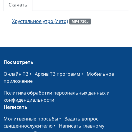
Скачать
Дивное (весна)
#85
Ласковый май (весна)
#84
Хрустальное утро (лето)
MP4 720p
У потока (лето)
#83
У потока (лето)
#82
Мелодии жизни (весна)
#81
Посмотреть
Мелодии жизни (весна)
#80
Онлайн ТВ
•
Архив ТВ программ
•
Мобильное
Бог есть любовь (лето)
приложение
#78
Шум вод многих (весна)
Политика обработки персональных данных и
#77
конфиденциальности
Шутка (весна)
#76
Написать
Лесная лужа (весна)
#75
Молитвенные просьбы
•
Задать вопрос
священнослужителю
•
Написать главному
Апрель (весна)
#74