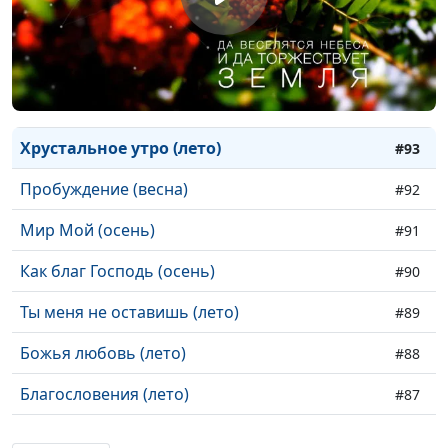
Чудо (лето)
#96
Пруд (лето)
#95
Побеседуй с землей (лето)
#94
Хрустальное утро (лето)
#93
Пробуждение (весна)
#92
Мир Мой (осень)
#91
Как благ Господь (осень)
#90
Ты меня не оставишь (лето)
#89
Божья любовь (лето)
#88
Благословения (лето)
#87
Водная рапсодия (весна)
#86