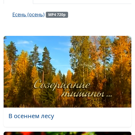
Пора полных снегов (зима)
#594
Есень (осень)
MP4 720p
Помощь рядом (зима)
#593
Покой в Боге (лето)
#592
Подобно воробью (март апрель)
#591
Очнувшаяся земля (апрель май)
#590
Отрада в Господе (март апрель)
#589
Пробуждение (март апрель)
#588
Новые силы (март апрель)
#587
Не бойся (апрель)
#586
В осеннем лесу
Листом зелёным леса дышали (лето)
#585
Источник небесного утешения
#584