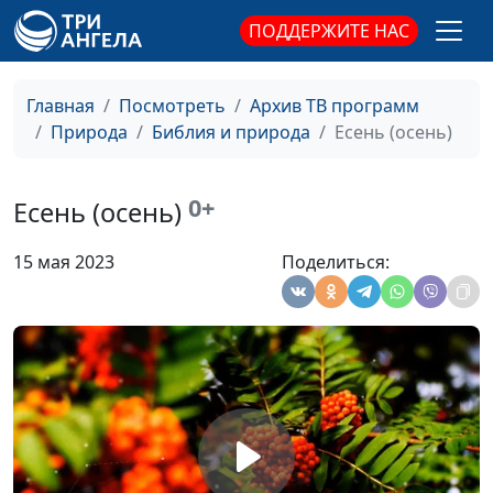
ПОДДЕРЖИТЕ НАС
Осенняя прогулка (осень)
#615
Заповедный напев (май)
#614
Главная
Посмотреть
Архив ТВ программ
Природа
Библия и природа
Есень (осень)
Любо (осень)
#613
Любо (зима)
#612
0+
Есень (осень)
Любо (март)
#611
15 мая 2023
Поделиться:
Краски лета (лето)
#610
Сквозь тучи (март-апрель)
#609
Однажды Он придёт (апрель май)
#608
Диковинные наряды (осень)
#607
Волнующий аромат (май)
#606