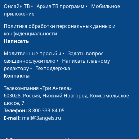
Онлайн ТВ
•
Архив ТВ программ
•
Мобильное
Размытые грани (зима)
#574
приложение
От края до края
#573
Политика обработки персональных данных и
Жизнеутверждение
#572
конфиденциальности
Написать
Скоротечность жизни (лето)
#571
Молитвенные просьбы
•
Задать вопрос
Обыкновенное чудо (март)
#570
священнослужителю
•
Написать главному
редактору
•
Техподдержка
Мир радости (май)
#569
Контакты
Живое сердце (лето)
#568
Телекомпания «Три Ангела»
603028,
Россия, Нижний Новгород,
Комсомольское
Душевный университет (зима)
#567
шоссе, 7
Венец творения (лето)
#566
Телефон:
8 800 333-84-05
E-mail:
mail@3angels.ru
Серебряное конфетти (зима)
#565
Размытые очертания (осень)
#564