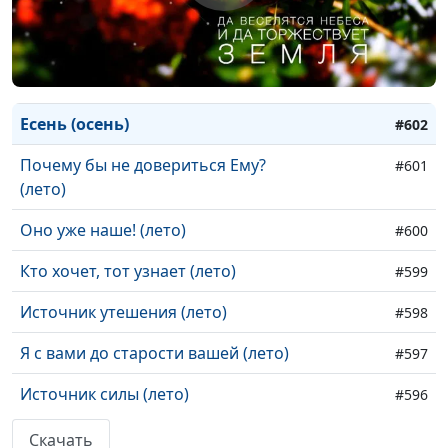
Вестники надежды (апрель май)
#605
В движении (март)
#604
Женское лето (осень)
#603
Есень (осень)
#602
Почему бы не довериться Ему?
#601
(лето)
Оно уже наше! (лето)
#600
Кто хочет, тот узнает (лето)
#599
Источник утешения (лето)
#598
Я с вами до старости вашей (лето)
#597
Источник силы (лето)
#596
После дневного зноя (лето)
#595
Скачать