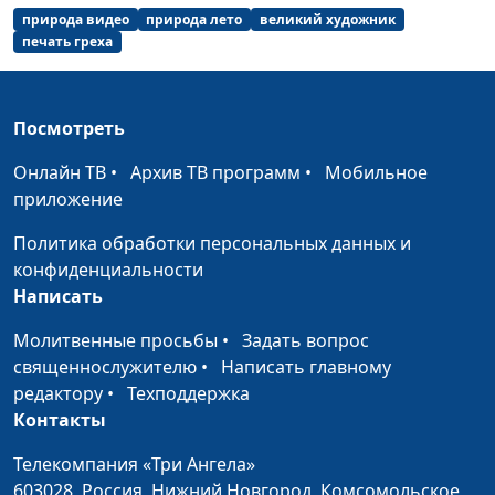
природа видео
природа лето
великий художник
Летний ролик (сборка) (лето)
#475
печать греха
Летний ролик (сборка) (лето)
#474
Летний ролик (сборка) (лето)
#473
Посмотреть
Летний ролик (сборка) (лето)
#472
Онлайн ТВ
•
Архив ТВ программ
•
Мобильное
приложение
Летний ролик (сборка) (лето)
#471
Политика обработки персональных данных и
Летний ролик (сборка) (лето)
#470
конфиденциальности
Летний ролик (сборка) (лето)
Написать
#469
Молитвенные просьбы
•
Задать вопрос
Летний ролик (сборка) (лето)
#468
священнослужителю
•
Написать главному
Мир цветов (лето)
#467
редактору
•
Техподдержка
Контакты
Весенний ролик (сборка) (весна)
Апрель
#466
Телекомпания «Три Ангела»
Весенний ролик (сборка) (апрель)
#465
603028,
Россия, Нижний Новгород,
Комсомольское