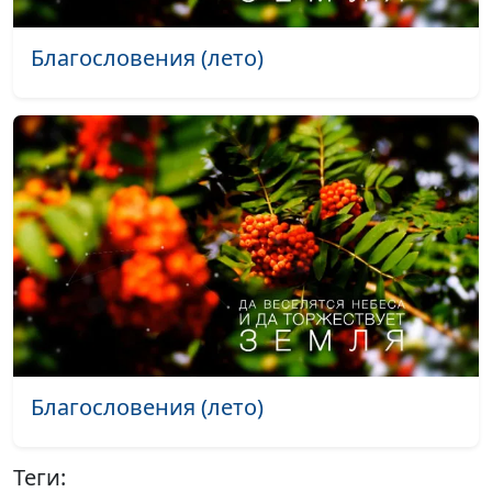
Вечный лед не вечен (март)
#485
Благословения (лето)
Осенняя река (осень)
#484
Черничное счастье (лето)
#483
Расслышать Бога (лето)
#482
Природа — не бездушный лик...
Май
#481
(весна)
Зимний ролик (сборка) (зима)
#480
Осенний ролик (сборка) (осень)
#479
Осенний ролик (сборка) (осень)
#478
Благословения (лето)
Осенний ролик (сборка) (осень)
#477
Осенний ролик (сборка) (осень)
#476
Теги: