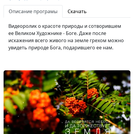
Нравственная привычка (осень)
#496
Описание програмы
Скачать
Зеркало (лето)
#495
Видеоролик о красоте природы и сотворившем
ее Великом Художнике - Боге. Даже после
Духмяная пора (лето)
#494
искажения всего живого на земле грехом можно
Первый утренник (осень)
#493
увидеть природе Бога, подарившего ее нам.
Неспешная (осень)
#492
Златолесье (лето)
#491
Завтрак (лето)
#490
Конец зимы (зима)
#489
Мечты сбываются (зима и лето)
#488
Звуки осеннего леса (осень)
#487
Осенняя пора (осень)
#486