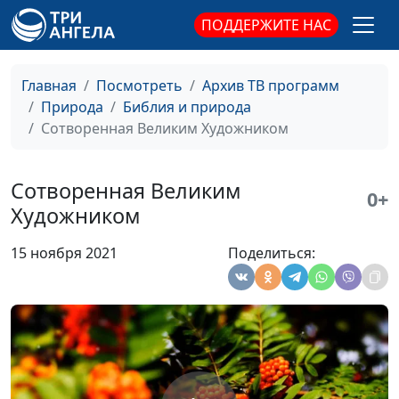
Пробуждение природы
#517
ПОДДЕРЖИТЕ НАС
Юный апрель
#516
Главная
Посмотреть
Архив ТВ программ
Последний снег в лесу (весна)
Апрель
#515
Природа
Библия и природа
Таяние снега
Сотворенная Великим Художником
#514
Цвета зимы
#513
Сотворенная Великим
0+
Все прекрасно в свое время
#512
Художником
Навсегда растает лед
#511
15 ноября 2021
Поделиться:
Без суеты
#510
Картинки России: старинное
#509
Евангелие
Картинки России: чистые дали
#508