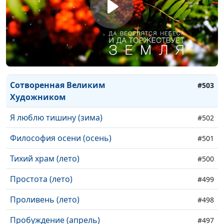
Спокойствие в Боге
#507
Великое в тишине совершается
Апрель
#506
В зимнем лесу
#505
Свет в вечернее время
#504
Сотворенная Великим
#503
Художником
Я люблю тишину (зима)
#502
Философия осени (осень)
#501
Тихий храм (лето)
#500
Простота (лето)
#499
Проливень (лето)
#498
Пробуждение (апрель)
#497