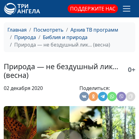
Нравственная привычка (осень)
#496
ПОДДЕРЖИТЕ НАС
Зеркало (лето)
#495
Духмяная пора (лето)
#494
Главная
Посмотреть
Архив ТВ программ
Природа
Библия и природа
Первый утренник (осень)
#493
Природа — не бездушный лик... (весна)
Неспешная (осень)
#492
Златолесье (лето)
Природа — не бездушный лик...
#491
0+
(весна)
Завтрак (лето)
#490
02 декабря 2020
Поделиться:
Конец зимы (зима)
#489
Мечты сбываются (зима и лето)
#488
Звуки осеннего леса (осень)
#487
Осенняя пора (осень)
#486