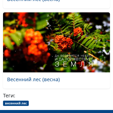
Весенний ролик (Март-апрель)
#463
Весенний ролик (сборка) (март
#462
апрель)
Весенний ролик (конец марта)
#461
Весенний ролик (апрель)
#460
Весенний ролик (март)
#459
Весенний ролик (май)
#458
Осенний ролик (сборка) (осень)
#457
Весенний лес (весна)
Осенний ролик (сборка) (осень)
#456
Теги:
Осенний ролик (сборка) (осень)
#455
весенний лес
Осенний ролик (сборка) (осень)
#454