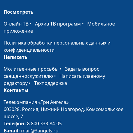
Осенний ролик (сборка) (осень)
#453
Посмотреть
Горные дали голубые (лето)
#452
Онлайн ТВ
•
Архив ТВ программ
•
Мобильное
Росяное пробуждение (лето)
приложение
#451
Политика обработки персональных данных и
Туманное спокойствие (лето)
#450
конфиденциальности
Туманное утро (лето)
#449
Написать
В окружении гор (лето)
#448
Молитвенные просьбы
•
Задать вопрос
священнослужителю
•
Написать главному
Горный поток (лето)
#447
редактору
•
Техподдержка
Контакты
Зимний ролик (сборка) (зима)
#446
Телекомпания «Три Ангела»
Зимний ролик (сборка) (зима)
#445
603028,
Россия, Нижний Новгород,
Комсомольское
Зимний ролик (сборка) (зима)
шоссе, 7
#444
Телефон:
8 800 333-84-05
Весенний ролик (сборка) (весна)
Апрель
#443
E-mail:
mail@3angels.ru