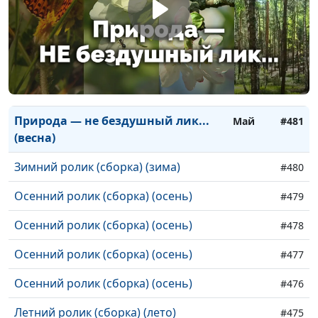
Вечный лед не вечен (март)
#485
Осенняя река (осень)
#484
Черничное счастье (лето)
#483
Расслышать Бога (лето)
#482
Природа — не бездушный лик...
Май
#481
(весна)
Зимний ролик (сборка) (зима)
#480
Осенний ролик (сборка) (осень)
#479
Осенний ролик (сборка) (осень)
#478
Осенний ролик (сборка) (осень)
#477
Осенний ролик (сборка) (осень)
#476
Летний ролик (сборка) (лето)
#475