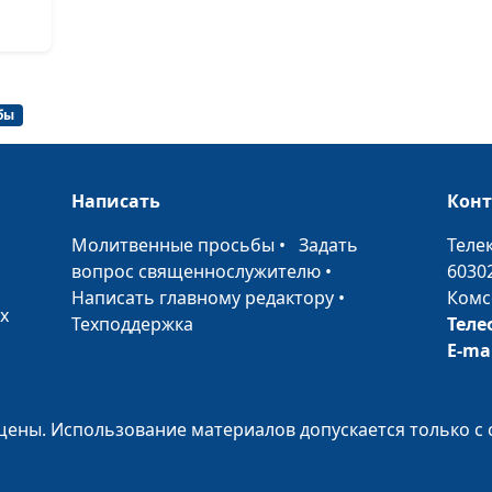
Осенний ролик 
Осенний ролик 
бы
Осенний ролик 
Горные дали го
Написать
Кон
Росяное пробуж
•
Молитвенные просьбы
•
Задать
Теле
Туманное споко
вопрос священнослужителю
•
6030
Написать главному редактору
•
Комс
Туманное утро 
х
Техподдержка
Теле
E-ma
В окружении го
Горный поток (
ены. Использование материалов допускается только с 
Зимний ролик (