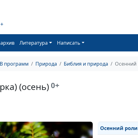
Звуки осеннего 
Осенняя пора (
2+
Вечный лед не 
оархив
Литература
Написать
Осенняя река (
Черничное счас
ТВ программ
Природа
Библия и природа
Осенний 
Расслышать Бог
Природа — не б
0+
ка) (осень)
(весна)
Зимний ролик (
Осенний ролик 
Осенний ролик