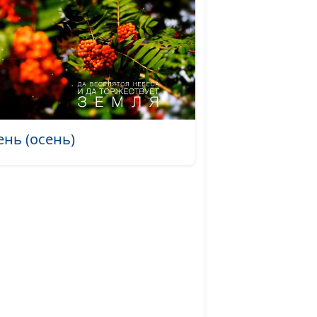
 (сборка) (весна)
Апрель
#466
 (сборка) (апрель)
#465
 (сборка) (весна)
Март
#464
 (Март-апрель)
#463
 (сборка) (март
#462
ень (осень)
 (конец марта)
#461
 (апрель)
#460
 (март)
#459
 (май)
#458
(сборка) (осень)
#457
(сборка) (осень)
#456