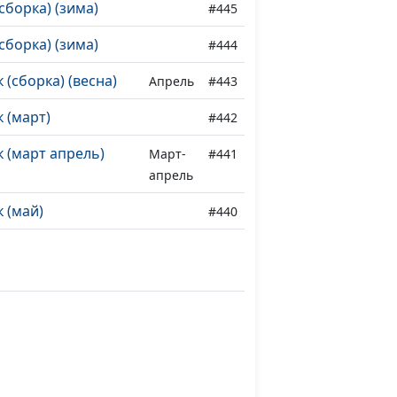
сборка) (зима)
#445
сборка) (зима)
#444
 (сборка) (весна)
Апрель
#443
 (март)
#442
 (март апрель)
Март-
#441
апрель
 (май)
#440
 (апрель)
#439
ето)
#438
ь)
#437
)
#436
)
#435