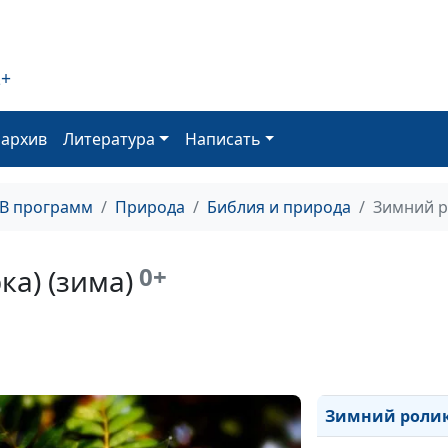
Осенний ролик 
Осенний ролик 
2+
Осенний ролик 
Осенний ролик 
оархив
Литература
Написать
Горные дали го
ТВ программ
Природа
Библия и природа
Зимний р
Росяное пробуж
Туманное споко
0+
ка) (зима)
Туманное утро 
В окружении го
Горный поток (
Зимний ролик 