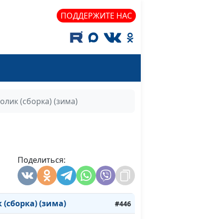
(сборка) (осень)
#456
ПОДДЕРЖИТЕ НАС
(сборка) (осень)
#455
(сборка) (осень)
#454
(сборка) (осень)
#453
лубые (лето)
#452
олик (сборка) (зима)
дение (лето)
#451
йствие (лето)
#450
(лето)
#449
Поделиться:
р (лето)
#448
лето)
#447
(сборка) (зима)
#446