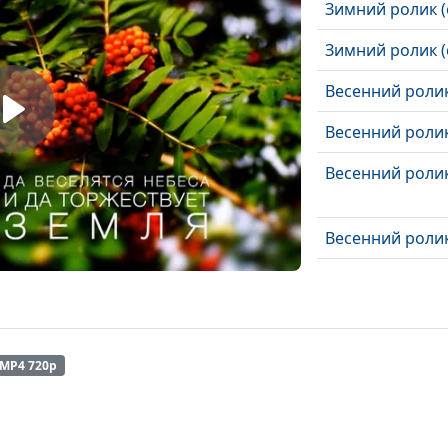
Зимний ролик (
Зимний ролик (
Весенний ролик
Весенний ролик
Весенний ролик
Весенний ролик
Весенний ролик
Шепот осени (л
Снеговей (осен
MP4 720p
Просинец (зима
Однажды (зима