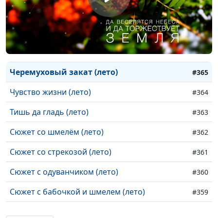
Оттаявшая земля (конец марта)
#368
Наперекор морозам (март)
#367
Златоцвет (осень)
#366
Черемуховый закат (лето)
#365
Чувство жизни (лето)
#364
Тишь да гладь (лето)
#363
Сюжет со шмелём (лето)
#362
Сюжет со стрекозой (лето)
#361
Сюжет с одуванчиком (лето)
#360
Сюжет с бабочкой и шмелем (лето)
#359
Стеклышки (весна)
Март
#358