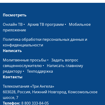
Красота зимнего леса
#316
Зелень лета (весна)
Май
#315
Посмотреть
Весенние воды (весна)
Март
#314
Онлайн ТВ
•
Архив ТВ программ
•
Мобильное
приложение
Снег в лесу (март)
#313
Политика обработки персональных данных и
Тихие шаги весны (весна)
Март
#312
конфиденциальности
Написать
Пушистая верба (весна)
Апрель
#311
Молитвенные просьбы
•
Задать вопрос
Весенний лес (весна)
Конец
#310
священнослужителю
•
Написать главному
марта
редактору
•
Техподдержка
Весенний лес (весна)
Март-
#309
Контакты
апрель
Телекомпания «Три Ангела»
Весенний лес (весна)
Март
#308
603028,
Россия, Нижний Новгород,
Комсомольское
шоссе, 7
Весенний лес (весна)
Март
#307
Телефон:
8 800 333-84-05