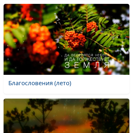
Не печалься (конец марта)
#347
Не печалься (март)
#346
Не печалься (зима)
#345
На каждой распускающейся почке
#344
написано «Бог есть Любовь» (лето)
Надежда (лето)
#343
Леса учат человека понимать
#342
Благословения (лето)
прекрасное (лето)
Душистая нежность (лето)
#341
Безмятежность (лето)
#340
Первые заморозки (осень)
#339