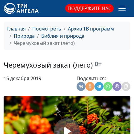
Папоротник (лето)
#379
ПОДДЕРЖИТЕ НАС
Керженец (весна)
Апрель
#378
Главная
Посмотреть
Архив ТВ программ
Рыбки (лето)
#377
Природа
Библия и природа
Черемуховый закат (лето)
Лесная речка (лето)
#376
Муравьишки (лето)
#375
0+
Черемуховый закат (лето)
Бабочка и шмель (лето)
#374
15 декабря 2019
Поделиться:
Колокольчик (лето)
#373
Пламя вечерней зари (осень)
#372
Кижа (зима)
#371
Живое Евангелие (лето)
#370
Полузимник (зима)
#369