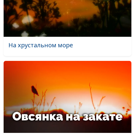
Красные листья клена (осень)
#338
Осень на закате (осень)
#337
Осенняя вишня (осень)
#336
Осень (осень)
#335
На хрустальном море
Осень у реки (осень)
#334
Небо на закате (осень)
#333
Осень (осень)
#332
Осень (осень)
#331
Тоскливая осень (осень)
#330
Вечер (осень)
#329
Водопады (осень)
#328