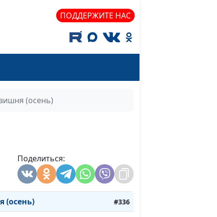
пускающейся почке
#344
ПОДДЕРЖИТЕ НАС
есть Любовь»
#343
века понимать
#342
то)
вишня (осень)
сть (лето)
#341
(лето)
#340
ки (осень)
#339
Поделиться:
 клена (осень)
#338
 (осень)
#337
 (осень)
#336