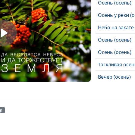
Осень (осень)
Осень у реки (о
Небо на закате 
Осень (осень)
Осень (осень)
Тоскливая осен
Вечер (осень)
Водопады (осен
Первый снег (о
0p
Дождливая осен
Цветы и ягоды 