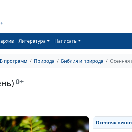
На каждой рас
написано «Бог 
(лето)
2+
Надежда (лето)
оархив
Литература
Написать
Леса учат чело
прекрасное (ле
ТВ программ
Природа
Библия и природа
Осенняя 
Душистая нежно
Безмятежность 
0+
ень)
Первые замороз
Красные листья
Осень на закате
Осенняя вишня