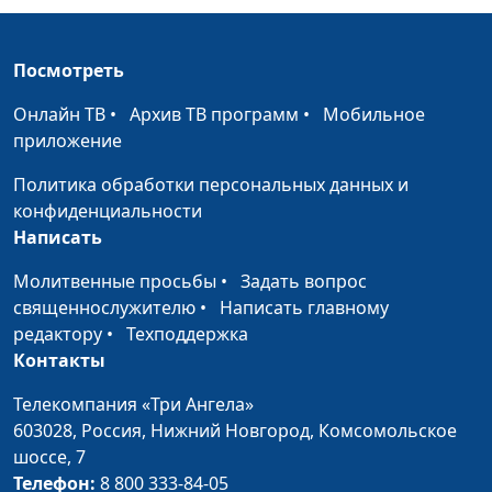
Добрый день (весна)
#236
Городок с лоскуток (лето)
#235
Посмотреть
После ненастья (осень)
#234
Онлайн ТВ
•
Архив ТВ программ
•
Мобильное
приложение
Времена года (весна)
#233
Политика обработки персональных данных и
Зовущая даль (зима)
#232
конфиденциальности
Написать
Русская зимушка (зима)
#231
Молитвенные просьбы
•
Задать вопрос
Южный Буг (осень)
#230
священнослужителю
•
Написать главному
Уже скоро (весна)
#229
редактору
•
Техподдержка
Контакты
Тихая заводь (лето)
#228
Телекомпания «Три Ангела»
Тающий вечер (весна)
#227
603028,
Россия, Нижний Новгород,
Комсомольское
шоссе, 7
Софийский парк (осень)
#226
Телефон:
8 800 333-84-05