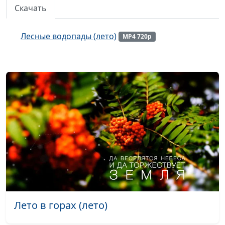
Скачать
Горная река (лето)
#277
Горный поток (лето)
#276
Лесные водопады (лето)
MP4 720p
С гор - в долину (лето)
#275
Лесная речка (лето)
#274
Речная гладь (осень)
#273
Яблоня сливолистная (осень)
#272
В преддверии зимы (осень)
#271
Осенний лес (осень)
#270
Лесная тишина (осень)
#269
Осенний лес (осень)
#268
Лето в горах (лето)
Осень на берегу реки (осень)
#267