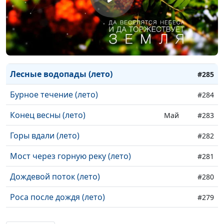
Алые цветы (лето)
#288
Золото полей (лето)
#287
Лето в горах (лето)
#286
Лесные водопады (лето)
#285
Бурное течение (лето)
#284
Конец весны (лето)
Май
#283
Горы вдали (лето)
#282
Мост через горную реку (лето)
#281
Дождевой поток (лето)
#280
Роса после дождя (лето)
#279
Река после дождя (лето)
#278