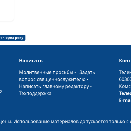
Славою Господ
земля (лето)
Царь - озеро (а
Уснувшая речка
т через реку
Притяжение во
Написать
Кон
Подарок от Соз
•
Молитвенные просьбы
•
Задать
Теле
Погожий денёк 
вопрос священнослужителю
•
6030
Очарование (з
Написать главному редактору
•
Комс
х
Техподдержка
Теле
Наслаждение т
E-ma
Махровое утро 
Застывшая (мар
ены. Использование материалов допускается только с 