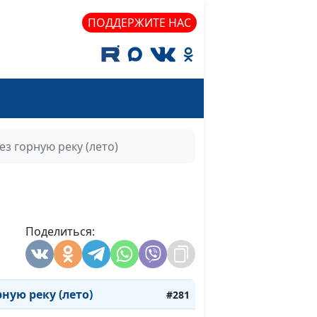
лето)
#291
ПОДДЕРЖИТЕ НАС
то)
#290
то)
#289
то)
#288
лето)
#287
ез горную реку (лето)
ето)
#286
ы (лето)
#285
 (лето)
#284
Поделиться:
ето)
Май
#283
о)
#282
ную реку (лето)
#281