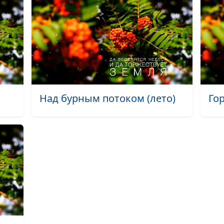
Лесная тишина 
Осенний лес (о
Осень на берег
Первое послани
главы (лето)
Над бурным потоком (лето)
Гор
Велик Господь 
Забудет ли жен
свое? (лето)
Рябина (лето)
Маленькая сере
Первые замороз
Покров (зима)