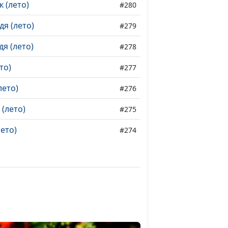
 (лето)
#280
дя (лето)
#279
я (лето)
#278
то)
#277
лето)
#276
 (лето)
#275
ето)
#274
осень)
#273
стная (осень)
#272
имы (осень)
#271
сень)
#270