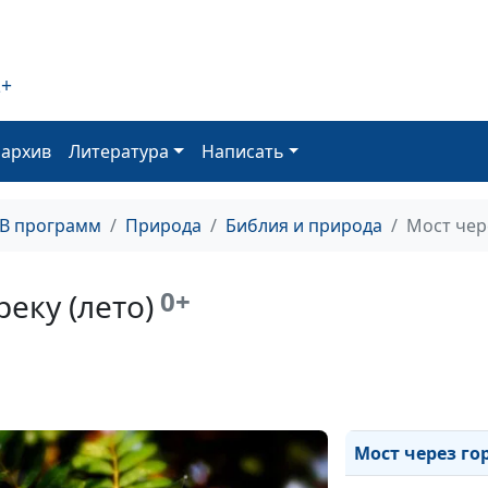
Туман в горах (
Горная река (ле
2+
Горная река (ле
Алые цветы (ле
оархив
Литература
Написать
Золото полей (
ТВ программ
Природа
Библия и природа
Мост чер
Лето в горах (л
Лесные водопад
0+
еку (лето)
Бурное течение
Конец весны (л
Горы вдали (лет
Мост через гор