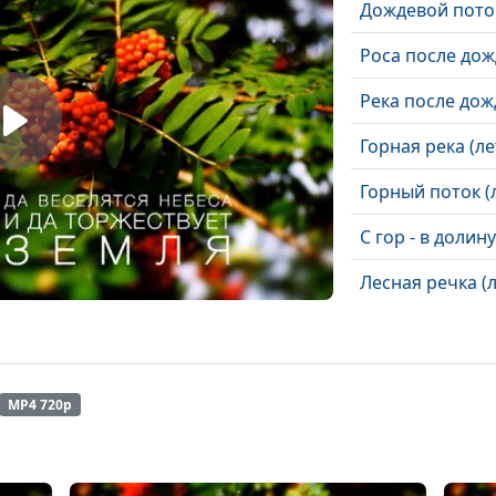
Дождевой поток
Роса после дож
Река после дожд
Горная река (ле
Горный поток (
С гор - в долину
Лесная речка (л
Речная гладь (
Яблоня сливоли
MP4 720p
В преддверии з
Осенний лес (о