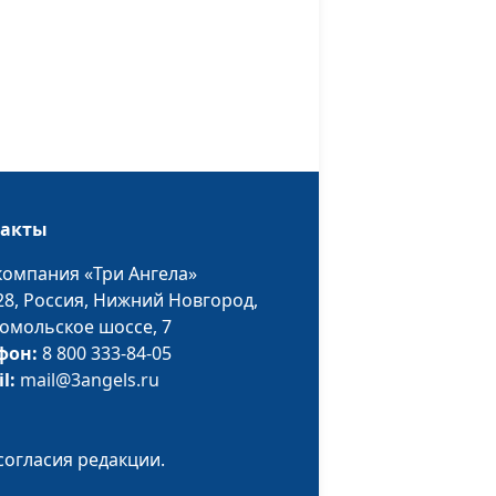
ней наполнена вся
#259
прель)
#258
 (зима)
#257
ды (март)
#256
такты
дателя (лето)
#255
компания «Три Ангела»
(лето)
#254
28,
Россия, Нижний Новгород,
има)
#253
омольское шоссе, 7
фон:
8 800 333-84-05
ишиной (зима)
#252
il:
mail@3angels.ru
(зима)
#251
т)
согласия редакции.
#250