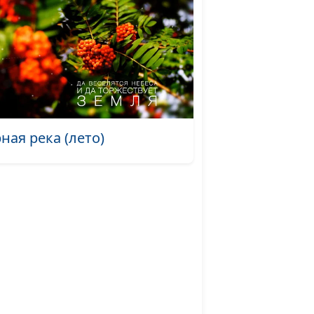
(осень)
#269
сень)
#268
у реки (осень)
#267
е Иоанна, 1 и 2
#266
ная река (лето)
(осень)
#265
щина грудное дитя
#264
#263
нада (лето)
#262
ки (осень)
#261
#260