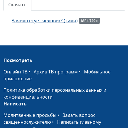
Скачать
Буду радоваться о Тебе (весна)
#153
Большие воды (весна)
#152
Зачем сетует человек? (зима)
MP4 720p
Благословение Твое (лето)
#151
Благ Господь (лето)
#150
Щедр и милостив Господь (зима)
#149
Посмотреть
Хорошее настроение (весна)
#148
Онлайн ТВ
•
Архив ТВ программ
•
Мобильное
Умиротворение (лето)
приложение
#147
Мечта души (лето)
Политика обработки персональных данных и
#146
конфиденциальности
Истинное счастье (весна)
#145
Написать
Дух жизни (весна)
#144
Молитвенные просьбы
•
Задать вопрос
священнослужителю
•
Написать главному
Господня земля (весна)
#143