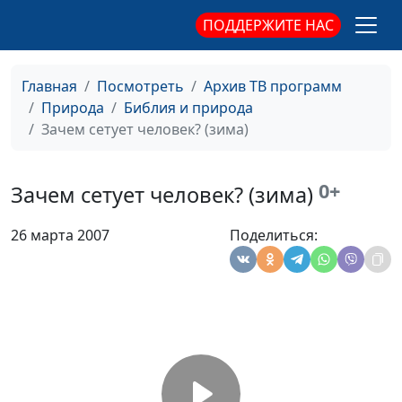
ПОДДЕРЖИТЕ НАС
Большой каньон (лето)
#174
Свет жизни (осень)
#173
Главная
Посмотреть
Архив ТВ программ
Природа
Библия и природа
Живой источник (весна)
#172
Зачем сетует человек? (зима)
Что такое человек? (лето)
#171
Тьма проходит (лето)
#170
0+
Зачем сетует человек? (зима)
Сойдут снега (весна)
#169
26 марта 2007
Поделиться:
Снежная тишина (зима)
#168
Прощайте друг друга (зима)
#167
Очи всех уповают на Тебя (осень)
#166
Отврати от суеты (осень)
#165