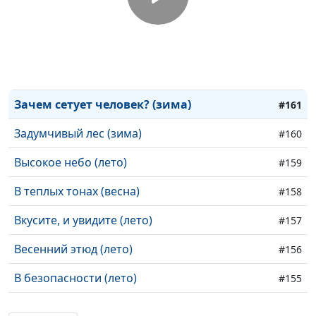
Осенний туман (осень)
#164
Обрати нас к Тебе (лето)
#163
Милосердие Его не истощилось
#162
(весна)
Зачем сетует человек? (зима)
#161
Задумчивый лес (зима)
#160
Высокое небо (лето)
#159
В теплых тонах (весна)
#158
Вкусите, и увидите (лето)
#157
Весенний этюд (лето)
#156
В безопасности (лето)
#155
Буду славить Тебя (лето)
#154