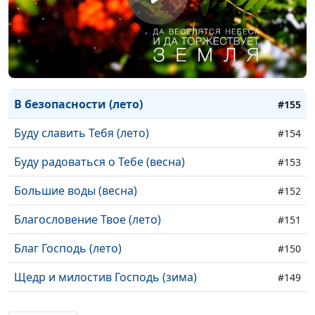
В теплых тонах (весна)
#158
Вкусите, и увидите (лето)
#157
Весенний этюд (лето)
#156
В безопасности (лето)
#155
Буду славить Тебя (лето)
#154
Буду радоваться о Тебе (весна)
#153
Большие воды (весна)
#152
Благословение Твое (лето)
#151
Благ Господь (лето)
#150
Щедр и милостив Господь (зима)
#149
Хорошее настроение (весна)
#148