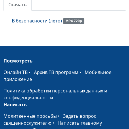
Скачать
Умиротворение (лето)
#147
Мечта души (лето)
#146
В безопасности (лето)
MP4 720p
Истинное счастье (весна)
#145
Дух жизни (весна)
#144
Господня земля (весна)
#143
Посмотреть
В предвкушении весны (весна)
#142
Онлайн ТВ
•
Архив ТВ программ
•
Мобильное
Вечная радость (весна)
приложение
#141
Буду радоваться о Тебе (зима)
Политика обработки персональных данных и
#140
конфиденциальности
Спасительная тишина (осень)
#139
Написать
Земные сокровища (осень)
#138
Молитвенные просьбы
•
Задать вопрос
священнослужителю
•
Написать главному
Пушистая заря (зима)
#137