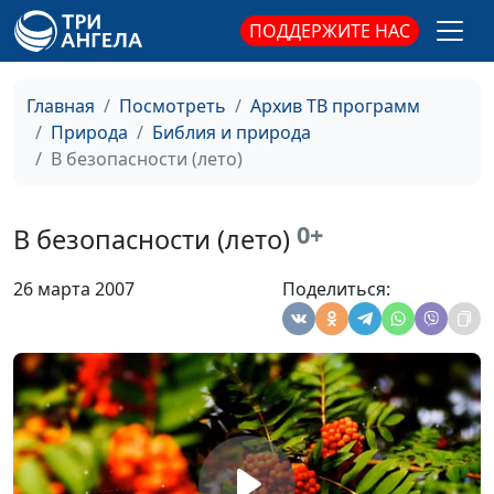
ПОДДЕРЖИТЕ НАС
Снежная тишина (зима)
#168
Прощайте друг друга (зима)
#167
Главная
Посмотреть
Архив ТВ программ
Природа
Библия и природа
Очи всех уповают на Тебя (осень)
#166
В безопасности (лето)
Отврати от суеты (осень)
#165
Осенний туман (осень)
#164
0+
В безопасности (лето)
Обрати нас к Тебе (лето)
#163
26 марта 2007
Поделиться:
Милосердие Его не истощилось
#162
(весна)
Зачем сетует человек? (зима)
#161
Задумчивый лес (зима)
#160
Высокое небо (лето)
#159