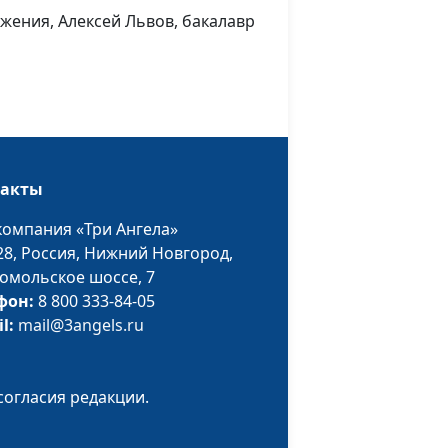
Виталий Бахтин,
жения, Алексей Львов, бакалавр
священнослужитель,
Дмитрий Булатов, доктор
практического служения,
Алексей Львов, бакалавр
богословия
Андрей Юнак,
#4
такты
священнослужитель,
Виталий Бахтин,
компания «Три Ангела»
священнослужитель,
28,
Россия, Нижний Новгород,
Дмитрий Булатов, доктор
омольское шоссе, 7
практического служения,
фон:
8 800 333-84-05
Алексей Львов, бакалавр
il:
mail@3angels.ru
богословия
Андрей Юнак,
#3
согласия редакции.
священнослужитель,
Виталий Бахтин,