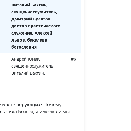
Виталий Бахтин,
священнослужитель,
Дмитрий Булатов,
доктор практического
служения, Алексей
Львов, бакалавр
богословия
Андрей Юнак,
#6
священнослужитель,
Виталий Бахтин,
священнослужитель,
Дмитрий Булатов, доктор
практического служения,
Алексей Львов, бакалавр
м чувств верующих? Почему
богословия
сь сила Божья, и имеем ли мы
Андрей Юнак,
#5
священнослужитель,