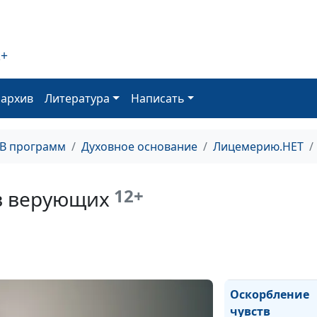
2+
оархив
Литература
Написать
ТВ программ
Духовное основание
Лицемерию.НЕТ
Почему Христо
говорил
притчами?
12+
в верующих
Оскорбление
чувств