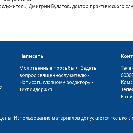
ослужитель, Дмитрий Булатов, доктор практического слу
В церковь - по
Написать
Кон
привычке
•
Молитвенные просьбы
•
Задать
Теле
вопрос священнослужителю
•
6030
Написать главному редактору
•
Комс
х
Техподдержка
Теле
E-ma
Самооговор
ены. Использование материалов допускается только с 