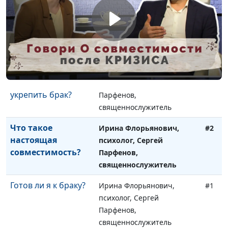
Влияние секса до
Ирина Флорьянович,
#4
брака на
психолог, Сергей
отношения
Парфенов,
священнослужитель
Как деньги могут
Ирина Флорьянович,
#3
разрушить или
психолог, Сергей
укрепить брак?
Парфенов,
священнослужитель
Что такое
Ирина Флорьянович,
#2
настоящая
психолог, Сергей
совместимость?
Парфенов,
священнослужитель
Готов ли я к браку?
Ирина Флорьянович,
#1
психолог, Сергей
Парфенов,
священнослужитель