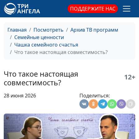
Семейное счастье в
Ирина Флорьянович,
#8
ПОДДЕРЖИТЕ НАС
мелочах
психолог, Сергей
Парфенов,
священнослужитель
Главная
Посмотреть
Архив ТВ программ
Семейные ценности
Конфликты: как
Ирина Флорьянович,
#7
Чашка семейного счастья
спорить правильно
психолог, Сергей
Что такое настоящая совместимость?
Парфенов,
священнослужитель
Что такое настоящая
12+
Общение без обид:
Ирина Флорьянович,
#6
совместимость?
возможно?
психолог, Сергей
Парфенов,
28 июня 2026
Поделиться:
священнослужитель
Есть ли жизнь
Ирина Флорьянович,
#5
после свадьбы...
психолог, Сергей
Парфенов,
священнослужитель