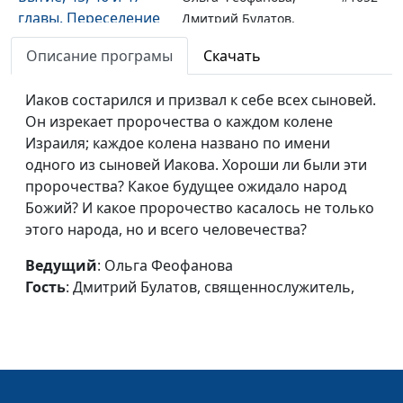
главы. Переселение
Дмитрий Булатов,
семьи Иакова в
священнослужитель,
Описание програмы
Скачать
Египет
доктор практической
теологии
Иаков состарился и призвал к себе всех сыновей.
Бытие, 45 глава.
Он изрекает пророчества о каждом колене
Ольга Феофанова,
#1051
Иосиф открывается
Израиля; каждое колена названо по имени
Дмитрий Булатов,
братьям
одного из сыновей Иакова. Хороши ли были эти
священнослужитель,
пророчества? Какое будущее ожидало народ
доктор практической
Божий? И какое пророчество касалось не только
теологии
этого народа, но и всего человечества?
Бытие, 44 глава.
Ольга Феофанова,
#1050
Дело с серебряной
Ведущий
: Ольга Феофанова
Дмитрий Булатов,
чашей: проверка
Гость
: Дмитрий Булатов, священнослужитель,
священнослужитель,
или месть?
доктор практической
теологии
Бытие, 43 и 44 главы.
Ольга Феофанова,
#1049
Второе путешествие
Дмитрий Булатов,