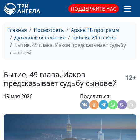
Память о завете
Павел Жуков,
ПОДДЕРЖИТЕ НАС
священнослужитель
Исход, 5 глава. Лиха
Мария Мараханова,
#2005
Главная
Посмотреть
Архив ТВ программ
беда начало
Павел Жуков,
Духовное основание
Библия 21-го века
священнослужитель
Бытие, 49 глава. Иаков предсказывает судьбу
сыновей
Исход, 4 глава.
Мария Мараханова,
#2004
Знамения и риски
Павел Жуков,
священнослужитель
Бытие, 49 глава. Иаков
12+
предсказывает судьбу сыновей
Исход, 3 глава.
Мария Мараханова,
#2003
Явление Ангела
Павел Жуков,
19 мая 2026
Поделиться:
Господня
священнослужитель
Исход, 2 глава.
Мария Мараханова,
#2002
Вынутый из воды
Павел Жуков,
священнослужитель
Исход, 1 глава. От
Мария Мараханова,
#2001