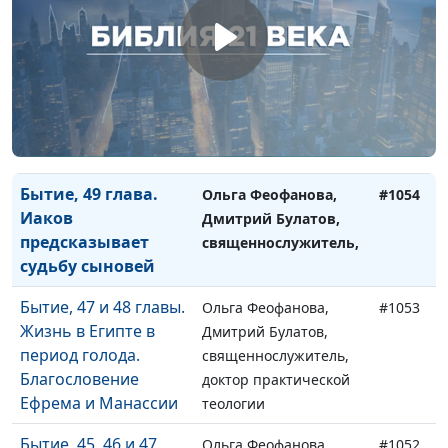
триумфа до
Павел Жуков,
забвения
священнослужитель
Бытие, 49 и 50 главы.
Ольга Феофанова,
#1055
Погребение Иакова
Дмитрий Булатов,
и жизнь Иосифа
священнослужитель,
после смерти отца
Бытие, 49 глава.
Ольга Феофанова,
#1054
Иаков
Дмитрий Булатов,
предсказывает
священнослужитель,
судьбу сыновей
Бытие, 47 и 48 главы.
Ольга Феофанова,
#1053
Жизнь в Египте в
Дмитрий Булатов,
период голода.
священнослужитель,
Благословение
доктор практической
Ефрема и Манассии
теологии
Бытие, 45, 46 и 47
Ольга Феофанова,
#1052