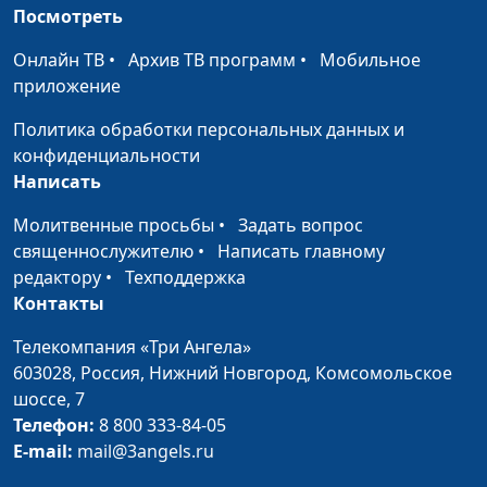
братьев Иосифа в
священнослужитель,
Посмотреть
Египет
доктор практической
Онлайн ТВ
•
Архив ТВ программ
•
Мобильное
теологии
приложение
Бытие, 42 глава.
Ольга Феофанова,
#1048
Политика обработки персональных данных и
Встреча Иосифа с
Дмитрий Булатов,
конфиденциальности
братьями
священнослужитель,
Написать
доктор практической
теологии
Молитвенные просьбы
•
Задать вопрос
священнослужителю
•
Написать главному
Бытие, 41 глава. От
Ольга Феофанова,
#1047
редактору
•
Техподдержка
заключенного до
Дмитрий Булатов,
Контакты
государственного
священнослужитель,
деятеля
доктор практической
Телекомпания «Три Ангела»
теологии
603028,
Россия, Нижний Новгород,
Комсомольское
шоссе, 7
Бытие, 40 и 41 главы.
Ольга Феофанова,
#1046
Телефон:
8 800 333-84-05
Иосиф в темнице
Дмитрий Булатов,
E-mail:
mail@3angels.ru
толкует сны
священнослужитель,
доктор практической