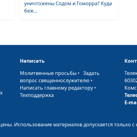
уничтожены Содом и Гоморра? Куда
потопа
беж...
Книга Бытие, 9
глава.
Благословение
и Божья радуга
Написать
Кон
Книга Бытие, 8
•
Молитвенные просьбы
•
Задать
Теле
глава. Новая ж
вопрос священнослужителю
•
6030
после Всемирн
Написать главному редактору
•
Комс
потопа
х
Техподдержка
Теле
E-ma
Книга Бытие, 7
глава. Каким б
Всемирный по
ены. Использование материалов допускается только с 