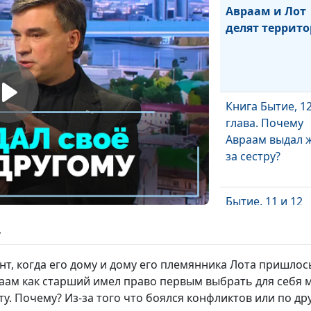
Авраам и Лот
делят террит
Книга Бытие, 1
глава. Почему
Авраам выдал 
за сестру?
Бытие, 11 и 12
главы. Бог изб
ь
Авраама
т, когда его дому и дому его племянника Лота пришлось
аам как старший имел право первым выбрать для себя м
Книга Бытие, 1
ту. Почему? Из-за того что боялся конфликтов или по д