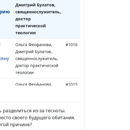
Дмитрий Булатов,
орию
священнослужитель,
доктор
практической
теологии
2
Ольга Феофанова,
#1016
Дмитрий Булатов,
жену
священнослужитель,
доктор практической
теологии
Ольга Феофанова,
#1015
ирает
Дмитрий Булатов,
священнослужитель,
доктор практической
 разделиться из-за тесноты.
теологии
есто своего будущего обитания.
1
Ольга Феофанова,
#1014
ругой причине?