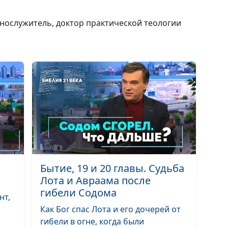
глава. Вавилон
башня и смеше
ннослужитель, доктор практической теологии
языков
Книга Бытие, 1
глава. О чем
расскажет
родословная
потомков Ноя
Книга Бытие, 9
глава. Почему 
проклял своего
внука Ханаана?
Бытие, 19 и 20 главы. Судьба
Лота и Авраама после
гибели Содома
нт,
Книга Бытие, 9
Как Бог спас Лота и его дочерей от
глава. Завет,
гибели в огне, когда были
заключенный п