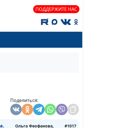
.
Ольга Феофанова,
#1020
ПОДДЕРЖИТЕ НАС
аила
Дмитрий Булатов,
ари
священнослужитель,
доктор практической
теологии
5
Ольга Феофанова,
#1019
Богом
Дмитрий Булатов,
священнослужитель,
доктор практической
теологии
4
Ольга Феофанова,
#1018
Дмитрий Булатов,
ота и
Поделиться:
священнослужитель,
у
доктор практической
теологии
а.
Ольга Феофанова,
#1017