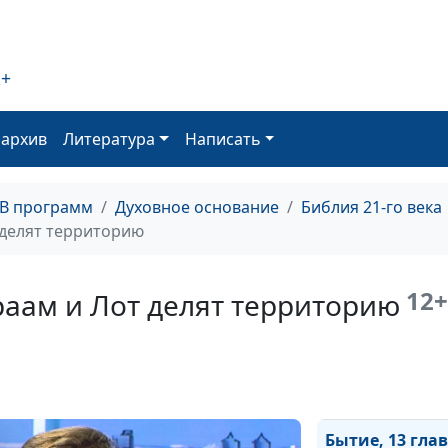
Бытие, 16 глава
Рождение Изм
2+
от служанки Аг
оархив
Литература
Написать
Книга Бытие, 1
глава. Завет с 
ТВ программ
Духовное основание
Библия 21-го века
и вера Авраама
т делят территорию
12+
враам и Лот делят территорию
Книга Бытие, 1
глава. Авраам
освобождает Л
отдает десятин
Мелхиседеку
Бытие, 13 глав