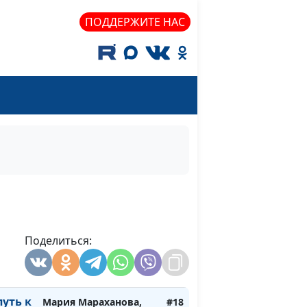
ПОДДЕРЖИТЕ НАС
Поделиться:
Мария Мараханова,
#19
или
Сергей Парфенов
а?
путь к
Мария Мараханова,
#18