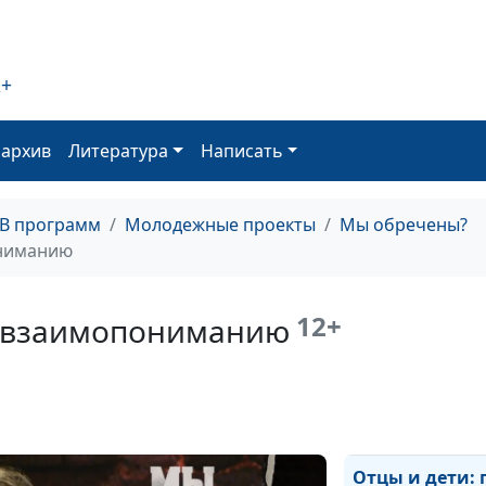
2+
оархив
Литература
Написать
ТВ программ
Молодежные проекты
Мы обречены?
ониманию
12+
 к взаимопониманию
Смысл жизни:
обречённость 
свобода выбор
Отцы и дети: 