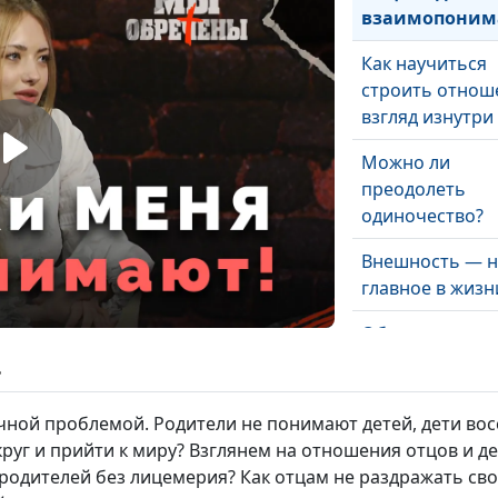
взаимопони
Как научиться
строить отнош
взгляд изнутри
Можно ли
преодолеть
одиночество?
Внешность — н
главное в жизн
Обречены ли м
вечную борьбу
ь
деньги?
чной проблемой. Родители не понимают детей, дети вос
Как обрести си
 круг и прийти к миру? Взглянем на отношения отцов и 
мире страдани
родителей без лицемерия? Как отцам не раздражать свои