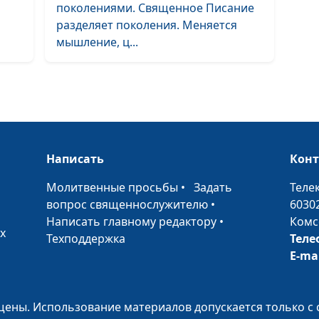
поколениями. Священное Писание
разделяет поколения. Меняется
мышление, ц...
НЕзависимости
НЕзависимости
Театральная
постановка
Написать
Кон
Совет на любо
•
Молитвенные просьбы
•
Задать
Теле
вопрос священнослужителю
•
6030
Написать главному редактору
•
Комс
х
Техподдержка
Теле
Искусство общ
E-ma
для чайников.
Театральная
постановка
ены. Использование материалов допускается только с 