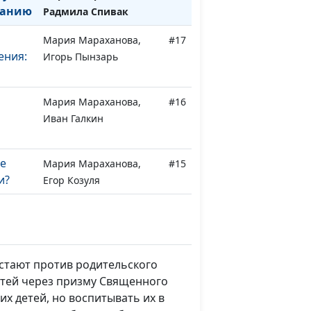
манию
Радмила Спивак
Мария Мараханова,
#17
ения:
Игорь Пынзарь
Мария Мараханова,
#16
Иван Галкин
е
Мария Мараханова,
#15
и?
Егор Козуля
ы на
Мария Мараханова,
#14
 за
Вера Калягина
стают против родительского
лы в
Мария Мараханова,
#13
детей через призму Священного
й?
Александр Синицын
х детей, но воспитывать их в