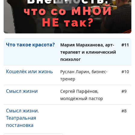
Как обрести силы в
Мария Мараханова,
#13
мире страданий?
Александр Синицын
Если Бог добрый,
Александр Синицын,
#12
откуда в мире зло?
священнослужитель
Что такое красота?
Мария Мараханова, арт-
#11
терапевт и клинический
психолог
Кошелёк или жизнь
Руслан Ларин, бизнес-
#10
тренер
Смысл жизни
Сергей Парфёнов,
#9
молодёжный пастор
Смысл жизни.
#8
Театральная
постановка