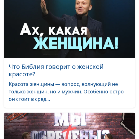
Театральная
постановка
Одиночество
Наталья Егорова,
#2
практикующий психолог
Одиночество.
#1
Театральная
постановка
Что Библия говорит о женской
красоте?
Красота женщины — вопрос, волнующий не
только женщин, но и мужчин. Особенно остро
он стоит в сред...