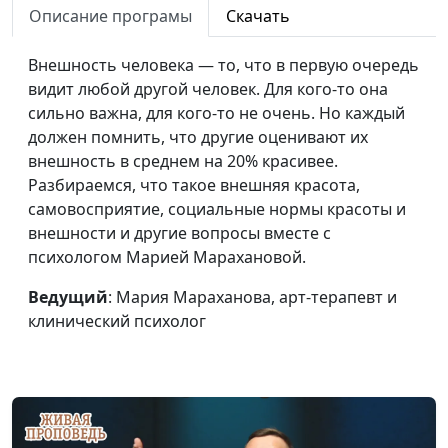
Почитай отца и
Мария Вачева, психолог,
#7
Описание програмы
Скачать
мать
магистр семейного
консультирования и
Внешность человека — то, что в первую очередь
психотерапии
видит любой другой человек. Для кого-то она
сильно важна, для кого-то не очень. Но каждый
НЕзависимости
Алексей Дымов,
#6
должен помнить, что другие оценивают их
председатель фонда
внешность в среднем на 20% красивее.
социальной помощи
Разбираемся, что такое внешняя красота,
самовосприятие, социальные нормы красоты и
НЕзависимости.
#5
внешности и другие вопросы вместе с
Театральная
психологом Марией Марахановой.
постановка
Ведущий
: Мария Мараханова, арт-терапевт и
Совет на любовь
Геннадий и Галина
#4
клинический психолог
Чавдарь, основатели и
лидеры служения «БРАК и
СЕМЬЯ»
Искусство общения
#3
для чайников.