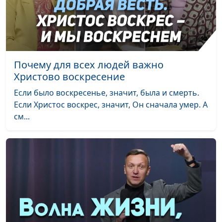
и Елена
Варнавская
Как нам служит Христос,
Юлия Уткина,
#37
наш Первосвященник
Александр Камнев,
Почему для всех людей важно
пресвитер церкви
Христово воскресение
и Елена
Варнавская
Если было воскресенье, значит, была и смерть.
Если Христос воскрес, значит, Он сначала умер. А
Чем закончится Божий
Юлия Уткина,
#36
см...
суд
Александр Камнев,
пресвитер церкви
и Елена
Варнавская
Завершение великой
Юлия Уткина,
#35
борьбы между Христом и
Александр Камнев,
сатаной
пресвитер церкви
и Елена