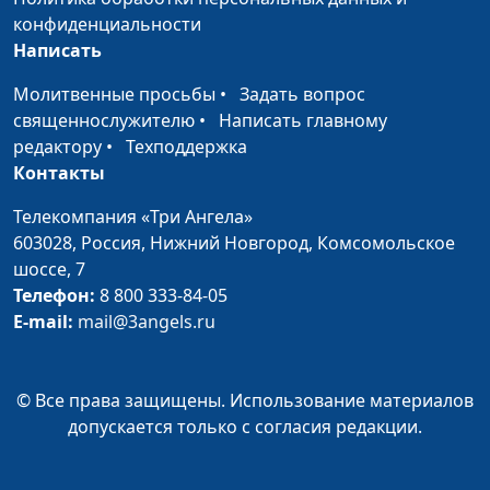
Апокалипсис и суд Божий
Юлия Уткина,
#31
конфиденциальности
Александр Камнев,
Написать
пресвитер церкви
и Елена
Молитвенные просьбы
•
Задать вопрос
Варнавская
священнослужителю
•
Написать главному
редактору
•
Техподдержка
Кого Бог будет судить
Юлия Уткина,
#30
Контакты
первыми? Как
Александр Камнев,
подготовиться к Божьему
пресвитер церкви
Телекомпания «Три Ангела»
суду?
и Елена
603028,
Россия, Нижний Новгород,
Комсомольское
Варнавская
шоссе, 7
Телефон:
8 800 333-84-05
Суд Христов. Тайный или
Юлия Уткина,
#29
E-mail:
mail@3angels.ru
открытый?
Александр Камнев,
пресвитер церкви
и Елена
© Все права защищены. Использование материалов
Варнавская
допускается только с согласия редакции.
Божий суд. Кто будет нас
Юлия Уткина,
#28
судить?
Александр Камнев,