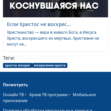
Варнавская
Божий суд и два
Юлия Уткина,
#34
воскресения мёртвых
Александр Камнев,
Если Христос не воскрес...
пресвитер церкви
и Елена
Христианство — вера в живого Бога, в Иисуса
Варнавская
Христа, воскресшего из мёртвых. Христиане не
могут не...
Божий суд над
Юлия Уткина,
#33
нечестивыми
Александр Камнев,
Теги:
пресвитер церкви
и Елена
христос воскрес
воскресение христа
Варнавская
Два этапа Божьего суда
Юлия Уткина,
#32
Посмотреть
Александр Камнев,
пресвитер церкви
Онлайн ТВ
•
Архив ТВ программ
•
Мобильное
и Елена
приложение
Варнавская
Политика обработки персональных данных и