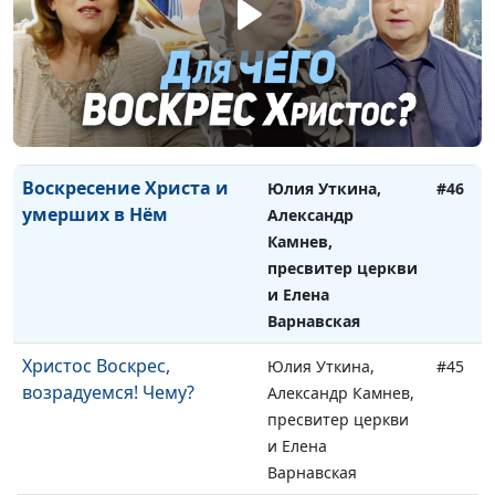
Вы примите силу.
Юлия Уткина,
#47
Обещанный дар Святого
Александр Камнев,
Духа
пресвитер церкви
и Елена
Варнавская
Воскресение Христа и
Юлия Уткина,
#46
умерших в Нём
Александр
Камнев,
пресвитер церкви
и Елена
Варнавская
Христос Воскрес,
Юлия Уткина,
#45
возрадуемся! Чему?
Александр Камнев,
пресвитер церкви
и Елена
Варнавская