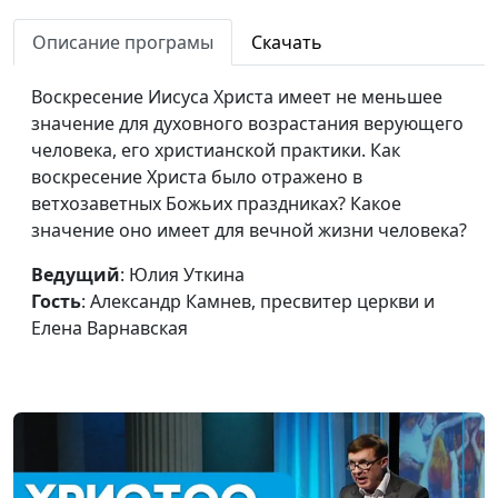
Пасха наша, Христос,
Юлия Уткина,
#44
Описание програмы
Скачать
заклан за нас. Новый путь
Александр Камнев,
к Небесному Отцу
пресвитер церкви
Воскресение Иисуса Христа имеет не меньшее
и Елена
значение для духовного возрастания верующего
Варнавская
человека, его христианской практики. Как
Дух Святой — живой путь
воскресение Христа было отражено в
Юлия Уткина,
#43
к Небесному Отцу и
ветхозаветных Божьих праздниках? Какое
Александр Камнев,
Господу Христу
значение оно имеет для вечной жизни человека?
пресвитер церкви
и Елена
Ведущий
: Юлия Уткина
Варнавская
Гость
: Александр Камнев, пресвитер церкви и
Как библейская Пасха
Елена Варнавская
Юлия Уткина,
#42
связана с Божьим планом
Александр Камнев,
спасения человека
пресвитер церкви
и Елена
Варнавская
Бог явился во плоти.
Юлия Уткина,
#41