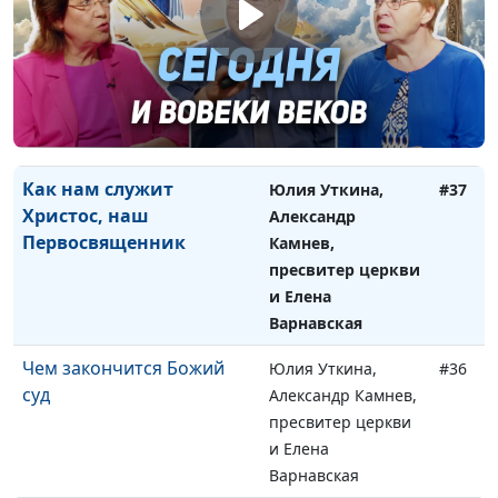
Мелхиседек - кто это?
Юлия Уткина,
#38
Таинственный священник
Александр Камнев,
как образ Христа
пресвитер церкви
и Елена
Варнавская
Как нам служит
Юлия Уткина,
#37
Христос, наш
Александр
Первосвященник
Камнев,
пресвитер церкви
и Елена
Варнавская
Чем закончится Божий
Юлия Уткина,
#36
суд
Александр Камнев,
пресвитер церкви
и Елена
Варнавская