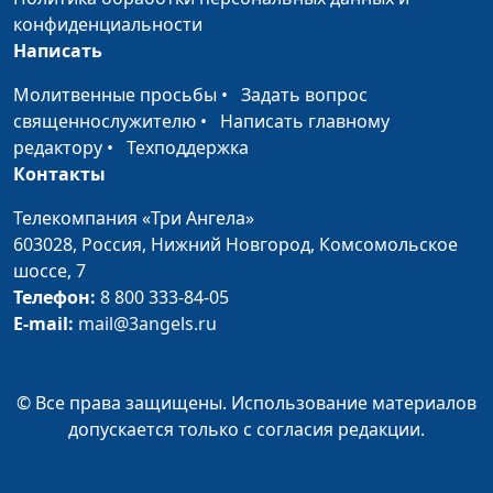
Как наша молитва
Юлия Уткина,
#22
конфиденциальности
доходит до Бога?
Александр Камнев,
Написать
пресвитер церкви
и Елена
Молитвенные просьбы
•
Задать вопрос
Варнавская
священнослужителю
•
Написать главному
редактору
•
Техподдержка
Вы – свет мира. Как
Юлия Уткина,
#21
Контакты
служение Христа
Александр Камнев,
помогает нам быть этим
пресвитер церкви
Телекомпания «Три Ангела»
светом?
и Елена
603028,
Россия, Нижний Новгород,
Комсомольское
Варнавская
шоссе, 7
Телефон:
8 800 333-84-05
Служение священника в
Юлия Уткина,
#20
E-mail:
mail@3angels.ru
ветхозаветном
Александр Камнев,
святилище. Как Христос
пресвитер церкви
спасает сегодня?
и Елена
© Все права защищены. Использование материалов
Варнавская
допускается только с согласия редакции.
Преднамеренный грех.
Юлия Уткина,
#19
Когда закон Божий
Александр Камнев,