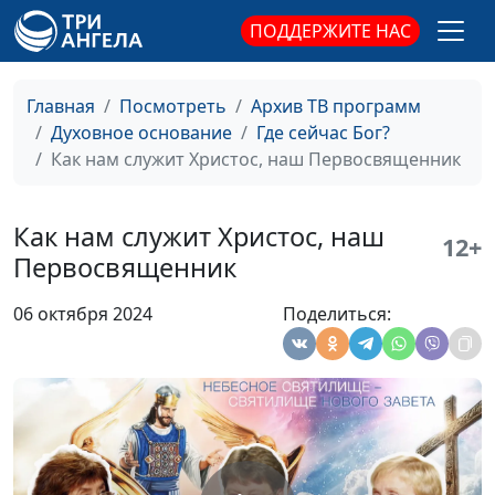
и Елена
ПОДДЕРЖИТЕ НАС
Варнавская
Бог явился во плоти.
Юлия Уткина,
#41
Удивительный замысел
Александр Камнев,
Главная
Посмотреть
Архив ТВ программ
Бога о каждом человеке
пресвитер церкви
Духовное основание
Где сейчас Бог?
и Елена
Как нам служит Христос, наш Первосвященник
Варнавская
Когда был нарушен
Юлия Уткина,
#40
Как нам служит Христос, наш
12+
замысел Бога о человеке?
Александр Камнев,
Первосвященник
Навсегда ли это?
пресвитер церкви
и Елена
06 октября 2024
Поделиться:
Варнавская
Христос — священник по
Юлия Уткина,
#39
чину Мелхиседека
Александр Камнев,
пресвитер церкви
и Елена
Варнавская