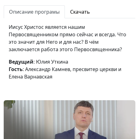
Завершение великой
Юлия Уткина,
#35
Описание програмы
Скачать
борьбы между Христом и
Александр Камнев,
сатаной
пресвитер церкви
Иисус Христос является нашим
и Елена
Первосвященником прямо сейчас и всегда. Что
Варнавская
это значит для Него и для нас? В чём
Божий суд и два
заключается работа этого Первосвященника?
Юлия Уткина,
#34
воскресения мёртвых
Александр Камнев,
Ведущий
: Юлия Уткина
пресвитер церкви
Гость
: Александр Камнев, пресвитер церкви и
и Елена
Елена Варнавская
Варнавская
Божий суд над
Юлия Уткина,
#33
нечестивыми
Александр Камнев,
пресвитер церкви
и Елена
Варнавская
Два этапа Божьего суда
Юлия Уткина,
#32