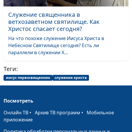
Варнавская
День Божьего суда и
Служение священника в
Юлия Уткина,
#25
Второе пришествие
ветхозаветном святилище. Как
Александр Камнев,
Христа
Христос спасает сегодня?
пресвитер церкви
и Елена
На что похоже служение Иисуса Христа в
Варнавская
Небесном Святилище сегодня? Есть ли
параллели в служении Х...
Грех и Божий суд.
Юлия Уткина,
#24
Оправдание или
Александр Камнев,
осуждение?
Теги:
пресвитер церкви
и Елена
иисус первосвященник
служение христа
Варнавская
Христос носит Свой
Юлия Уткина,
#23
Посмотреть
народ на плечах. Как это
Александр Камнев,
понимать?
пресвитер церкви
Онлайн ТВ
•
Архив ТВ программ
•
Мобильное
и Елена
приложение
Варнавская
Политика обработки персональных данных и