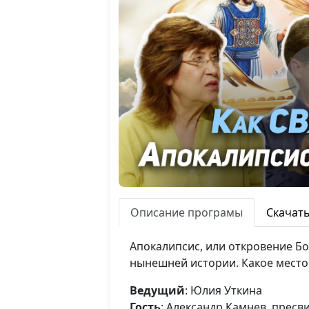
Описание програмы
Скачат
Апокалипсис, или откровение Бо
нынешней истории. Какое место 
Ведущий
: Юлия Уткина
Гость
: Александр Камнев, пресв