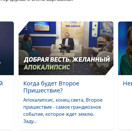
Божий суд. Кто 
судить?
По каким крит
будет судить Бо
й
Когда будет Второе
Не
Пришествие?
Как подготовит
Апокалипсис, конец света, Второе
Божьему суду?
пришествие - самое грандиозное
Оправдание ве
событие, которое ждет землю.
Заду...