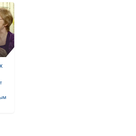
День Божьего с
Второе пришес
Христа
Грех и Божий су
х
Оправдание ил
осуждение?
т
рым
Христос носит 
народ на плечах
понимать?