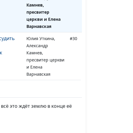
Камнев,
пресвитер
церкви и Елена
Варнавская
 судить
Юлия Уткина,
#30
Александр
к
Камнев,
пресвитер церкви
и Елена
Варнавская
айный или
Юлия Уткина,
#29
Александр
Камнев,
всё это ждёт землю в конце её
пресвитер церкви
и Елена
Варнавская