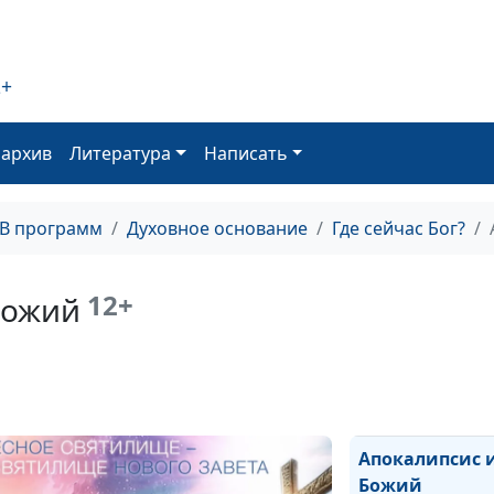
2+
Божий суд над
нечестивыми
оархив
Литература
Написать
ТВ программ
Духовное основание
Где сейчас Бог?
Два этапа Божь
12+
Божий
Апокалипсис и
Божий