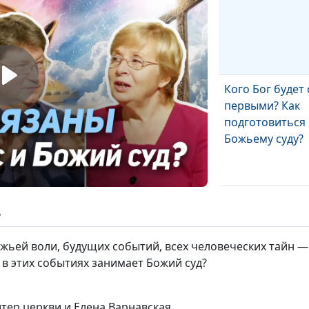
Кого Бог будет
первыми? Как
подготовиться 
Божьему суду?
Суд Христов. Т
ь
открытый?
жьей воли, будущих событий, всех человеческих тайн — 
в этих событиях занимает Божий суд?
итер церкви и Елена Варнавская