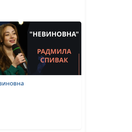
будет нас
Юлия Уткина,
#28
Александр
Камнев,
пресвитер церкви
и Елена
Варнавская
ериям нас
Юлия Уткина,
#27
г?
Александр
Камнев,
пресвитер церкви
и Елена
виновна
Варнавская
ься к
Юлия Уткина,
#26
Александр
рой
Камнев,
пресвитер церкви
и Елена
Варнавская