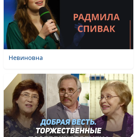
Когда закон Божий
Александр Камнев,
пишется на сердце
пресвитер церкви
человека?
и Елена
Варнавская
Жертва за грех. Путь к
Юлия Уткина,
#18
исцелению и
Александр Камнев,
примирению с Богом
пресвитер церкви
Невиновна
и Елена
Варнавская
Жертвы во святилище как
Юлия Уткина,
#17
иллюстрация плана
Александр Камнев,
спасения человека от
пресвитер церкви
греха. Жертва
и Елена
всесожжения
Варнавская
Наша Жертва и наш
Юлия Уткина,
#16
Священник — Иисус
Александр Камнев,
Христос
пресвитер церкви