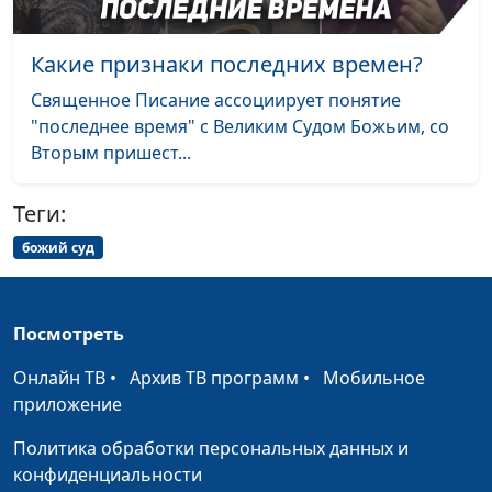
и Елена
Варнавская
Какие признаки последних времен?
Святилище — наглядное
Юлия Уткина,
#15
Священное Писание ассоциирует понятие
пособие Божьего плана
Александр Камнев,
"последнее время" с Великим Судом Божьим, со
спасения мира
пресвитер церкви
Вторым пришест...
и Елена
Варнавская
Теги:
Святилище и проблема
Юлия Уткина,
#14
божий суд
человеческого греха.
Александр Камнев,
Авраамические религии
пресвитер церкви
и Елена
Посмотреть
Варнавская
Онлайн ТВ
•
Архив ТВ программ
•
Мобильное
Жертва и завет
Юлия Уткина,
#13
приложение
Александр Камнев,
пресвитер церкви
Политика обработки персональных данных и
и Елена
конфиденциальности