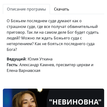
Как наша молитва
Юлия Уткина,
#22
Описание програмы
Скачать
доходит до Бога?
Александр Камнев,
пресвитер церкви
О Божьем последнем суде думают как о
и Елена
страшном суде, где все получат обвинительный
Варнавская
приговор. Так ли на самом деле Бог будет судить
Вы – свет мира. Как
людей? Можно ли ждать Божьего суда с
Юлия Уткина,
#21
служение Христа
нетерпением? Как не бояться последнего суда
Александр Камнев,
помогает нам быть этим
Бога?
пресвитер церкви
светом?
и Елена
Ведущий
: Юлия Уткина
Варнавская
Гость
: Александр Камнев, пресвитер церкви и
Служение священника в
Елена Варнавская
Юлия Уткина,
#20
ветхозаветном
Александр Камнев,
святилище. Как Христос
пресвитер церкви
спасает сегодня?
и Елена
Варнавская
Преднамеренный грех.
Юлия Уткина,
#19