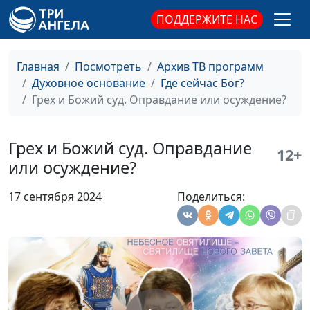
и Елена
ПОДДЕРЖИТЕ НАС
Варнавская
Божий суд. Кто будет нас
Юлия Уткина,
#28
судить?
Александр Камнев,
Главная
Посмотреть
Архив ТВ программ
пресвитер церкви
Духовное основание
Где сейчас Бог?
и Елена
Грех и Божий суд. Оправдание или осуждение?
Варнавская
По каким критериям нас
Юлия Уткина,
#27
Грех и Божий суд. Оправдание
12+
будет судить Бог?
Александр Камнев,
или осуждение?
пресвитер церкви
и Елена
17 сентября 2024
Поделиться:
Варнавская
Как подготовиться к
Юлия Уткина,
#26
Божьему суду?
Александр Камнев,
Оправдание верой
пресвитер церкви
и Елена
Варнавская