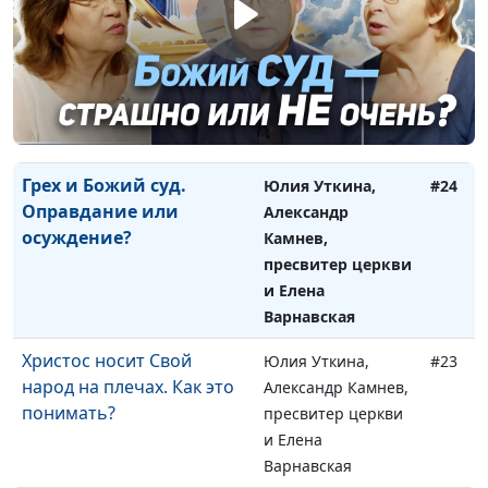
День Божьего суда и
Юлия Уткина,
#25
Второе пришествие
Александр Камнев,
Христа
пресвитер церкви
и Елена
Варнавская
Грех и Божий суд.
Юлия Уткина,
#24
Оправдание или
Александр
осуждение?
Камнев,
пресвитер церкви
и Елена
Варнавская
Христос носит Свой
Юлия Уткина,
#23
народ на плечах. Как это
Александр Камнев,
понимать?
пресвитер церкви
и Елена
Варнавская