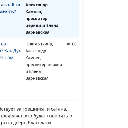
ката. Кто
Александр
нанять?
Камнев,
пресвитер
церкви и Елена
Варнавская
тва
Юлия Уткина,
#108
? Как Дух
Александр
ет нам
Камнев,
пресвитер церкви
и Елена
Варнавская
уха. Как
Юлия Уткина,
#107
сть
Александр
Камнев,
твует за грешника, и сатана,
пресвитер церкви
ределяет, кто будет говорить о
и Елена
крыта дверь благодати.
Варнавская