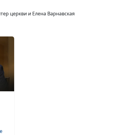
Дети Божьи. Ка
итер церкви и Елена Варнавская
происходит
усыновление?
Что такое новы
Богом и как его
нарушить. Как 
преображает 
сердце
Можно ли чело
родиться во вт
Как открыть Бо
в наше сердце
е