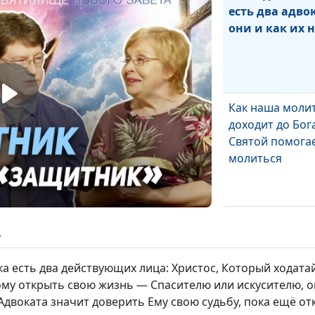
есть два адво
они и как их 
Как наша моли
доходит до Бога
Святой помога
молиться
Залог Святого Д
ь
получить радо
спасения?
а есть два действующих лица: Христос, Который ходатайс
ому открыть свою жизнь — Спасителю или искусителю, оп
 Адвоката значит доверить Ему свою судьбу, пока ещё от