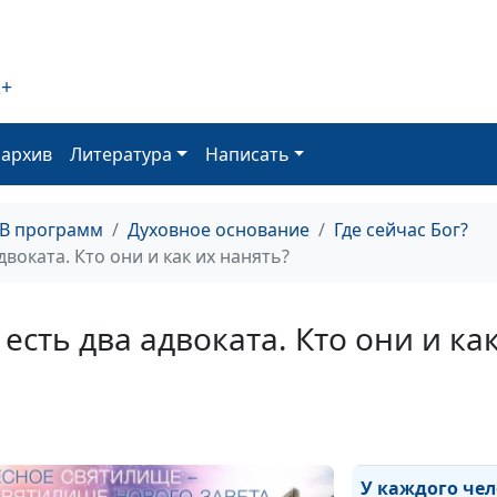
вечности?
2+
Человек — это 
оархив
Литература
Написать
живущего в нё
Духа. Как такое
возможно? Еди
ТВ программ
Духовное основание
Где сейчас Бог?
Бога и человек
двоката. Кто они и как их нанять?
Что такое Храм
есть два адвоката. Кто они и ка
Святого и где о
находится?
У каждого че