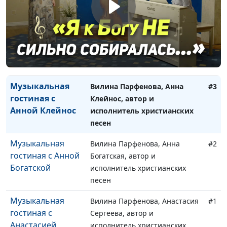
Радмилой Спивак
христианских песен
Музыкальная
Сергей Парфенов, Вилина
#4
гостиная с
Парфенова, автор и
Вилиной
исполнитель христианских
Парфёновой
песен
Музыкальная
Вилина Парфенова, Анна
#3
гостиная с
Клейнос, автор и
Анной Клейнос
исполнитель христианских
песен
Музыкальная
Вилина Парфенова, Анна
#2
гостиная с Анной
Богатская, автор и
Богатской
исполнитель христианских
песен
Музыкальная
Вилина Парфенова, Анастасия
#1
гостиная с
Сергеева, автор и
Анастасией
исполнитель христианских