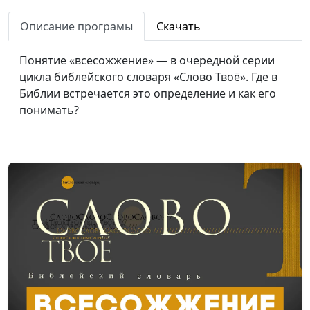
Библейский словарь: Пророк
#91
Описание програмы
Скачать
Библейский словарь: Клятва
#90
Понятие «всесожжение» — в очередной серии
Библейский словарь: Молиться
#89
цикла библейского словаря «Слово Твоё». Где в
Библейский словарь: Искушать
#88
Библии встречается это определение и как его
понимать?
Библейский словарь: Первородство
#87
Библейский словарь: Пришелец
#86
Библейский словарь: Обрезание
#85
Библейский словарь: Израиль
#84
Библейский словарь: Благодать
#83
Библейский словарь: Кровь
#82
Библейский словарь: Пасха
#81