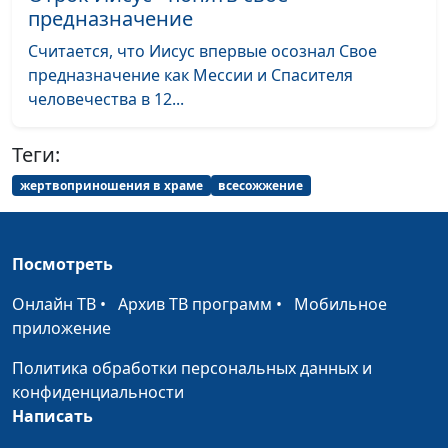
Библейский словарь: Покаяние
предназначение
#69
Считается, что Иисус впервые осознал Свое
Библейский словарь: Грех
#68
предназначение как Мессии и Спасителя
Библейский словарь: Гордость
#67
человечества в 12...
Библейский словарь: Нечестивый
#66
Теги:
Библейский словарь: Прах
#65
жертвоприношения в храме
всесожжение
Библейский словарь: Проклятие
#64
Библейский словарь: Зло
#63
Посмотреть
Библейский словарь: Добро
#62
Онлайн ТВ
•
Архив ТВ программ
•
Мобильное
приложение
Библейский словарь: Левиафан
#61
Политика обработки персональных данных и
Библейский словарь: Змей
#60
конфиденциальности
Написать
Библейский словарь: Освятить
#59