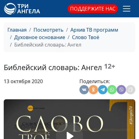
Библейский словарь: Заступник
#23
ПОДДЕРЖИТЕ НАС
Библейский словарь: Искупитель
#22
Главная
Посмотреть
Архив ТВ программ
Библейский словарь: Спаситель
#21
Духовное основание
Слово Твоё
Библейский словарь: Ангел
Библейский словарь: Господь
#20
Библейский словарь: Образ Божий
#19
12+
Библейский словарь: Ангел
Библейский словарь: Иисус Христос
#18
13 октября 2020
Поделиться:
Библейский словарь: Дух Божий
#17
Библейский словарь: Сын
#16
Библейский словарь: Отец
#15
Библейский словарь: Сущий
#14
Библейский словарь: Жизнь
#13