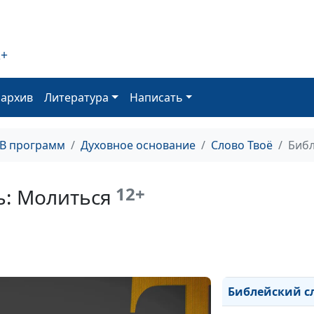
Библейский сло
Библейский сл
2+
Библейский сл
Библейский сл
оархив
Литература
Написать
Библейский сло
ТВ программ
Духовное основание
Слово Твоё
Библ
Библейский сл
Библейский сл
12+
ь: Молиться
Библейский сло
Библейский сл
Библейский сло
Библейский с