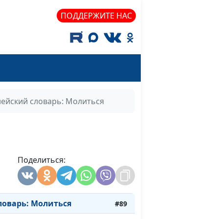
варь: Десятина
#99
ПОДДЕРЖИТЕ НАС
оварь: Всесожжение
#98
оварь: Жертва
#97
оварь: Жертвенник
#96
варь: Елей
#95
ейский словарь: Молиться
оварь: Первосвященник
#94
оварь: Священник
#93
варь: Верить
#92
Поделиться:
оварь: Пророк
#91
варь: Клятва
#90
ловарь: Молиться
#89