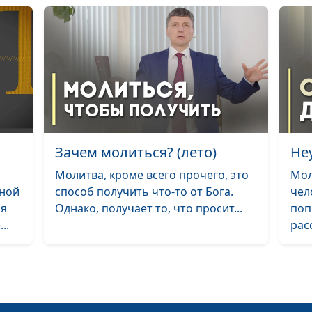
Библейский сл
Библейский сло
Библейский сло
Библейский сл
Библейский сло
Зачем молиться? (лето)
Не
Библейский сл
Молитва, кроме всего прочего, это
Мол
Библейский сло
дной
способ получить что-то от Бога.
чел
ря
Однако, получает то, что просит...
поп
Библейский сл
..
расс
человек
Библейский сл
Библейский сло
Библейский сло