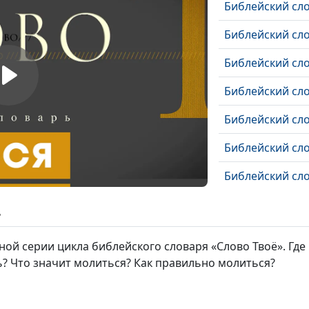
Библейский сл
Библейский сл
Библейский сл
Библейский сл
Библейский сл
Библейский сло
Библейский сло
Библейский сло
ь
Библейский сл
ой серии цикла библейского словаря «Слово Твоё». Где 
Библейский сло
ь? Что значит молиться? Как правильно молиться?
Библейский сло