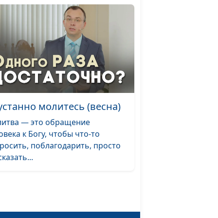
оварь: Вавилон
#77
варь: Завет
#76
варь: Радуга
#75
оварь: Знамение
#74
варь: Бездна
#73
устанно молитесь (весна)
оварь: Потоп
#72
итва — это обращение
варь: Ковчег
#71
овека к Богу, чтобы что-то
росить, поблагодарить, просто
оварь: Праведный
#70
казать...
оварь: Покаяние
#69
варь: Грех
#68
варь: Гордость
#67