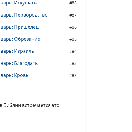
оварь: Искушать
#88
оварь: Первородство
#87
оварь: Пришелец
#86
оварь: Обрезание
#85
оварь: Израиль
#84
варь: Благодать
#83
варь: Кровь
#82
варь: Пасха
#81
оварь: Обетование Божье
#80
в Библии встречается это
варь: Беззаконие
#79
варь: Идол
#78