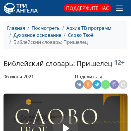
Библейский словарь: Труд
#100
ПОДДЕРЖИТЕ НАС
Библейский словарь: Десятина
#99
Главная
Посмотреть
Архив ТВ программ
Библейский словарь: Всесожжение
#98
Духовное основание
Слово Твоё
Библейский словарь: Пришелец
Библейский словарь: Жертва
#97
Библейский словарь: Жертвенник
#96
12+
Библейский словарь: Пришелец
Библейский словарь: Елей
#95
06 июня 2021
Поделиться:
Библейский словарь: Первосвященник
#94
Библейский словарь: Священник
#93
Библейский словарь: Верить
#92
Библейский словарь: Пророк
#91
Библейский словарь: Клятва
#90