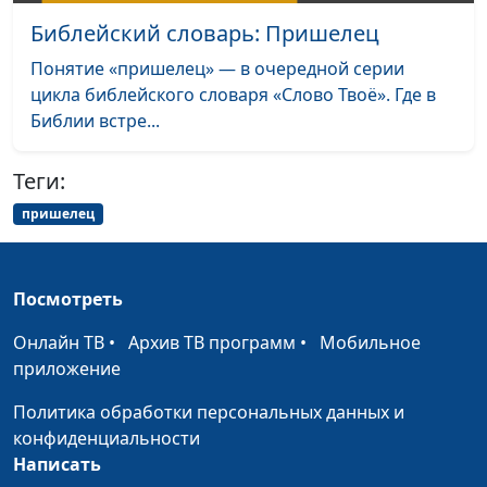
Библейский словарь: Пришелец
Библейский словарь: Гордость
#67
Понятие «пришелец» — в очередной серии
Библейский словарь: Нечестивый
#66
цикла библейского словаря «Слово Твоё». Где в
Библии встре...
Библейский словарь: Прах
#65
Библейский словарь: Проклятие
#64
Теги:
Библейский словарь: Зло
#63
пришелец
Библейский словарь: Добро
#62
Посмотреть
Библейский словарь: Левиафан
#61
Онлайн ТВ
•
Архив ТВ программ
•
Мобильное
Библейский словарь: Змей
#60
приложение
Библейский словарь: Освятить
#59
Политика обработки персональных данных и
Библейский словарь: Суббота
#58
конфиденциальности
Написать
Библейский словарь: Заповедать
#57