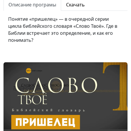
Описание програмы
Скачать
Библейский словарь: Идол
#78
Понятие «пришелец» — в очередной серии
Библейский словарь: Вавилон
#77
цикла библейского словаря «Слово Твоё». Где в
Библейский словарь: Завет
#76
Библии встречает это определение, и как его
понимать?
Библейский словарь: Радуга
#75
Библейский словарь: Знамение
#74
Библейский словарь: Бездна
#73
Библейский словарь: Потоп
#72
Библейский словарь: Ковчег
#71
Библейский словарь: Праведный человек
#70
Библейский словарь: Покаяние
#69
Библейский словарь: Грех
#68