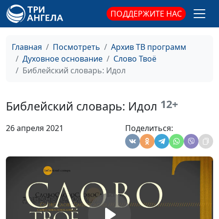
Библейский словарь: Верить
#92
ПОДДЕРЖИТЕ НАС
Библейский словарь: Пророк
#91
Главная
Посмотреть
Архив ТВ программ
Библейский словарь: Клятва
#90
Духовное основание
Слово Твоё
Библейский словарь: Идол
Библейский словарь: Молиться
#89
Библейский словарь: Искушать
#88
12+
Библейский словарь: Идол
Библейский словарь: Первородство
#87
26 апреля 2021
Поделиться:
Библейский словарь: Пришелец
#86
Библейский словарь: Обрезание
#85
Библейский словарь: Израиль
#84
Библейский словарь: Благодать
#83
Библейский словарь: Кровь
#82