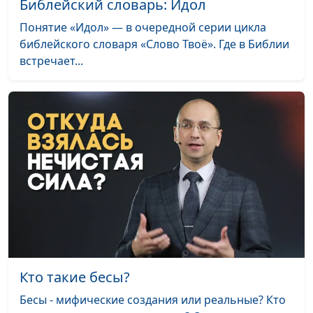
Библейский словарь: Идол
Библейский словарь: Освятить
#59
Понятие «Идол» — в очередной серии цикла
библейского словаря «Слово Твоё». Где в Библии
Библейский словарь: Суббота
#58
встречает...
Библейский словарь: Заповедать
#57
Библейский словарь: Владычествовать
#56
Библейский словарь: Благословить
#55
Библейский словарь: Прилепиться
#54
Библейский словарь: Женщина
#53
Библейский словарь: Мужчина
#52
Библейский словарь: Плоть
#51
Кто такие бесы?
Библейский словарь: Дух
#50
Бесы - мифические создания или реальные? Кто
Библейский словарь: Душа
#49