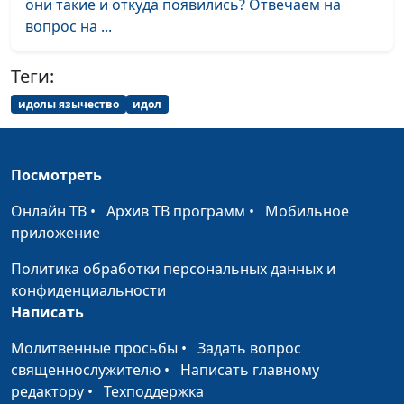
они такие и откуда появились? Отвечаем на
вопрос на ...
Библейский словарь: Человек
#48
Библейский словарь: Дерево познания
#47
Теги:
добра и зла
идолы язычество
идол
Библейский словарь: Дерево жизни
#46
Библейский словарь: Рай
#45
Посмотреть
Библейский словарь: Море
#44
Онлайн ТВ
•
Архив ТВ программ
•
Мобильное
приложение
Библейский словарь: Твердь
#43
Политика обработки персональных данных и
Библейский словарь: Свет
#42
конфиденциальности
Библейский словарь: Тьма
Написать
#41
Библейский словарь: Земля
Молитвенные просьбы
•
Задать вопрос
#40
священнослужителю
•
Написать главному
Библейский словарь: Неизменный
#39
редактору
•
Техподдержка