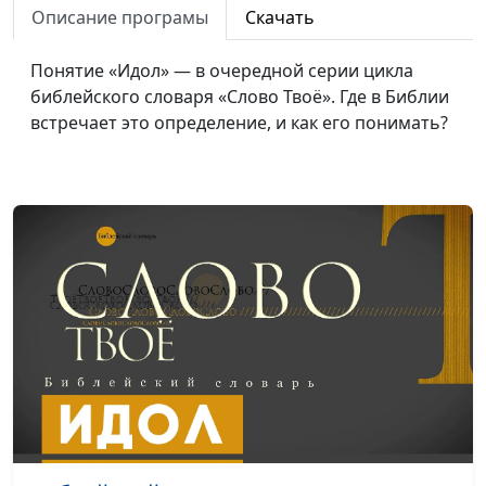
Описание програмы
Скачать
Библейский словарь: Праведный человек
#70
Понятие «Идол» — в очередной серии цикла
Библейский словарь: Покаяние
#69
библейского словаря «Слово Твоё». Где в Библии
Библейский словарь: Грех
#68
встречает это определение, и как его понимать?
Библейский словарь: Гордость
#67
Библейский словарь: Нечестивый
#66
Библейский словарь: Прах
#65
Библейский словарь: Проклятие
#64
Библейский словарь: Зло
#63
Библейский словарь: Добро
#62
Библейский словарь: Левиафан
#61
Библейский словарь: Змей
#60