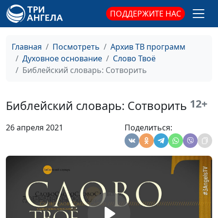
Библейский словарь: Спаситель
#21
ПОДДЕРЖИТЕ НАС
Библейский словарь: Господь
#20
Главная
Посмотреть
Архив ТВ программ
Библейский словарь: Образ Божий
#19
Духовное основание
Слово Твоё
Библейский словарь: Иисус Христос
#18
Библейский словарь: Сотворить
Библейский словарь: Дух Божий
#17
12+
Библейский словарь: Сотворить
Библейский словарь: Сын
#16
26 апреля 2021
Поделиться:
Библейский словарь: Отец
#15
Библейский словарь: Сущий
#14
Библейский словарь: Жизнь
#13
Библейский словарь: Херувимы
#12
Библейский словарь: Серафимы
#11