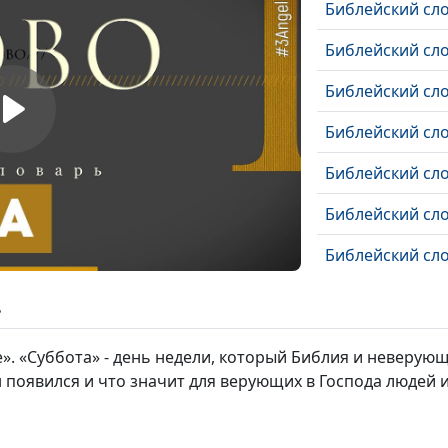
Библейский сло
Библейский сл
Библейский сло
Библейский сл
Библейский сл
Библейский сл
Библейский сло
Библейский сло
ь
Библейский сл
». «Суббота» - день недели, который Библия и неверу
Библейский сло
он появился и что значит для верующих в Господа людей 
Библейский сл
добра и зла