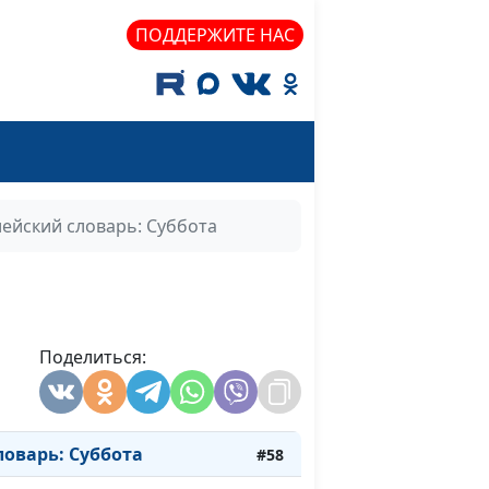
варь: Грех
#68
ПОДДЕРЖИТЕ НАС
варь: Гордость
#67
оварь: Нечестивый
#66
варь: Прах
#65
оварь: Проклятие
#64
ейский словарь: Суббота
варь: Зло
#63
оварь: Добро
#62
оварь: Левиафан
#61
Поделиться:
варь: Змей
#60
варь: Освятить
#59
оварь: Суббота
#58