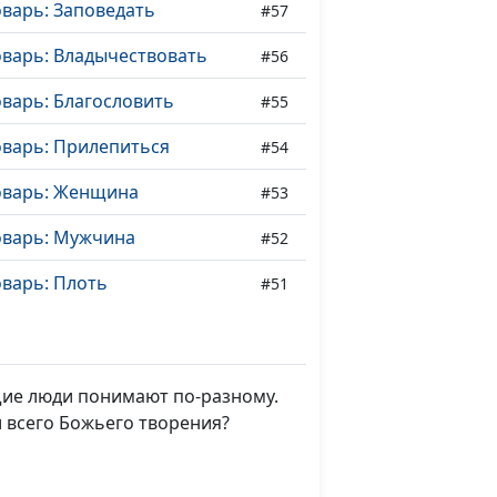
варь: Заповедать
#57
оварь: Владычествовать
#56
варь: Благословить
#55
оварь: Прилепиться
#54
оварь: Женщина
#53
оварь: Мужчина
#52
варь: Плоть
#51
варь: Дух
#50
оварь: Душа
#49
ющие люди понимают по-разному.
варь: Человек
#48
и всего Божьего творения?
оварь: Дерево познания
#47