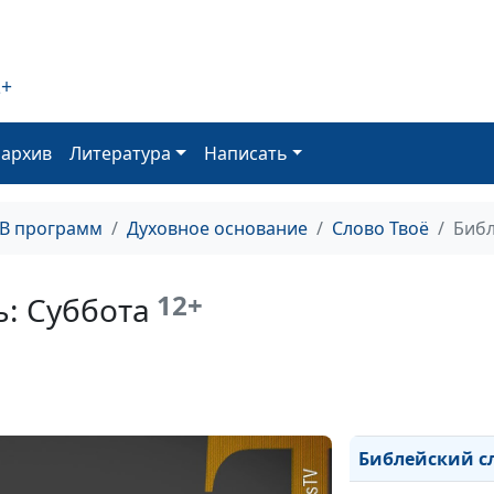
Библейский сло
Библейский сло
2+
Библейский сл
Библейский сло
оархив
Литература
Написать
Библейский сл
ТВ программ
Духовное основание
Слово Твоё
Библ
Библейский сло
Библейский сл
12+
: Суббота
Библейский сл
Библейский сло
Библейский сло
Библейский сл