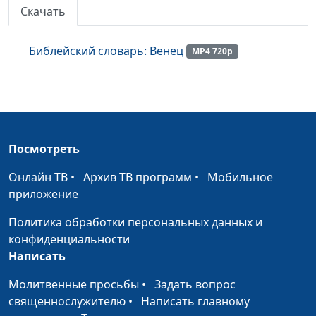
Скачать
Библейский словарь: Кротость
#190
Библейский словарь: Милосердие
#189
Библейский словарь: Венец
MP4 720p
Библейский словарь: Мир
#188
Библейский словарь: Любовь
#187
Библейский словарь: Плоды Святого Духа
#186
Посмотреть
Библейский словарь: Возрождение
#185
Онлайн ТВ
•
Архив ТВ программ
•
Мобильное
Библейский словарь: Освящение
приложение
#184
Библейский словарь: Очищение
Политика обработки персональных данных и
#183
конфиденциальности
Библейский словарь: Оправдание
#182
Написать
Библейский словарь: Прощение
#181
Молитвенные просьбы
•
Задать вопрос
священнослужителю
•
Написать главному
Библейский словарь: Исповедание
#180