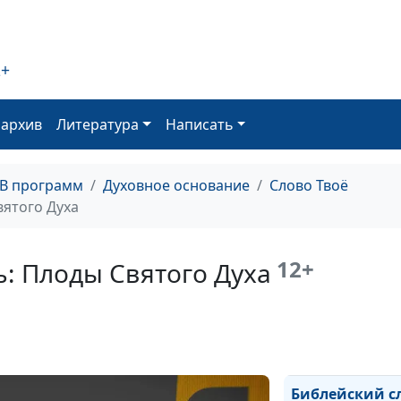
Библейский сло
Библейский сло
пришествие
2+
Библейский сл
оархив
Литература
Написать
Библейский сл
Библейский сл
ТВ программ
Духовное основание
Слово Твоё
вятого Духа
Библейский сл
Библейский сло
12+
: Плоды Святого Духа
Библейский сл
Библейский сл
Библейский сл
Библейский сл