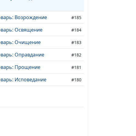
оварь: Возрождение
#185
оварь: Освящение
#184
оварь: Очищение
#183
оварь: Оправдание
#182
оварь: Прощение
#181
оварь: Исповедание
#180
оварь: Пятидесятница
#179
варь: Вознесение
#178
оварь: Причастник
#177
варь: Начаток
#176