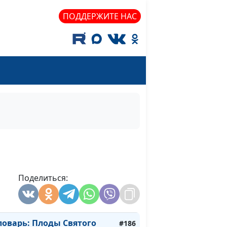
варь: Апокалипсис
#196
ПОДДЕРЖИТЕ НАС
варь: Второе
#195
оварь: Надежда
#194
оварь: Братолюбие
#193
оварь: Общение
#192
оварь: Воздержание
#191
варь: Кротость
#190
оварь: Милосердие
#189
Поделиться:
оварь: Мир
#188
оварь: Любовь
#187
оварь: Плоды Святого
#186