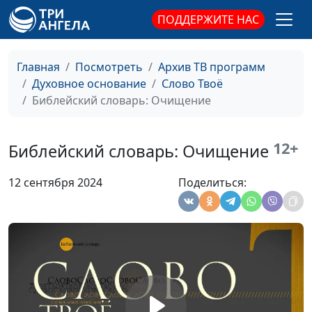
Библейский словарь: Армагеддон
#197
ПОДДЕРЖИТЕ НАС
Библейский словарь: Апокалипсис
#196
Главная
Посмотреть
Архив ТВ программ
Библейский словарь: Второе пришествие
#195
Духовное основание
Слово Твоё
Библейский словарь: Очищение
Библейский словарь: Надежда
#194
Библейский словарь: Братолюбие
#193
12+
Библейский словарь: Очищение
Библейский словарь: Общение
#192
12 сентября 2024
Поделиться:
Библейский словарь: Воздержание
#191
Библейский словарь: Кротость
#190
Библейский словарь: Милосердие
#189
Библейский словарь: Мир
#188
Библейский словарь: Любовь
#187