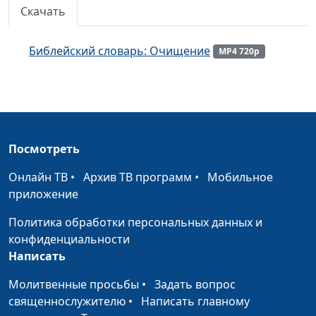
Скачать
Библейский словарь: Воскресение
#175
Библейский словарь: Крест
#174
Библейский словарь: Очищение
MP4 720p
Библейский словарь: Голгофа
#173
Библейский словарь: Гефсимания
#172
Библейский словарь: Мытарь
#171
Посмотреть
Библейский словарь: Книжник
#170
Онлайн ТВ
•
Архив ТВ программ
•
Мобильное
Библейский словарь: Преображение
приложение
#169
Библейский словарь: Аминь
Политика обработки персональных данных и
#168
конфиденциальности
Библейский словарь: Молитва Господня
#167
Написать
Библейский словарь: Милостыня
#166
Молитвенные просьбы
•
Задать вопрос
священнослужителю
•
Написать главному
Библейский словарь: Блаженство
#165