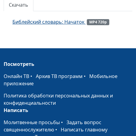
Скачать
Библейский словарь: Аминь
#168
Библейский словарь: Молитва Господня
#167
Библейский словарь: Начаток
MP4 720p
Библейский словарь: Милостыня
#166
Библейский словарь: Блаженство
#165
Библейский словарь: Апостол
#164
Посмотреть
Библейский словарь: Избрание
#163
Онлайн ТВ
•
Архив ТВ программ
•
Мобильное
Библейский словарь: Пост
приложение
#162
Библейский словарь: Крещение
Политика обработки персональных данных и
#161
конфиденциальности
Библейский словарь: Волхв
#160
Написать
Библейский словарь: Истина
#159
Молитвенные просьбы
•
Задать вопрос
священнослужителю
•
Написать главному
Библейский словарь: Боговедение
#158