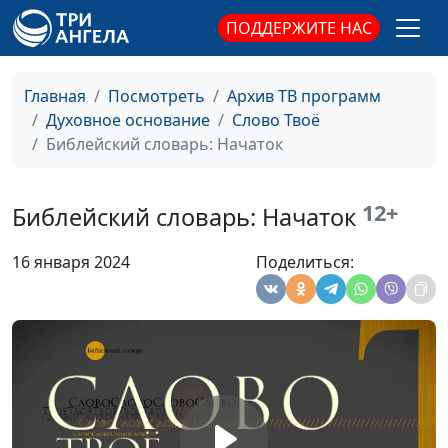
Библейский словарь: Кротость
#190
ПОДДЕРЖИТЕ НАС
Библейский словарь: Милосердие
#189
Главная
Посмотреть
Архив ТВ программ
Библейский словарь: Мир
#188
Духовное основание
Слово Твоё
Библейский словарь: Начаток
Библейский словарь: Любовь
#187
Библейский словарь: Плоды Святого Духа
#186
12+
Библейский словарь: Начаток
Библейский словарь: Возрождение
#185
16 января 2024
Поделиться:
Библейский словарь: Освящение
#184
Библейский словарь: Очищение
#183
Библейский словарь: Оправдание
#182
Библейский словарь: Прощение
#181
Библейский словарь: Исповедание
#180