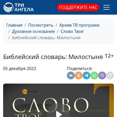
Библейский словарь: Исповедание
#180
ПОДДЕРЖИТЕ НАС
Библейский словарь: Пятидесятница
#179
Главная
Посмотреть
Архив ТВ программ
Библейский словарь: Вознесение
#178
Духовное основание
Слово Твоё
Библейский словарь: Милостыня
Библейский словарь: Причастник
#177
Библейский словарь: Начаток
#176
12+
Библейский словарь: Милостыня
Библейский словарь: Воскресение
#175
05 декабря 2023
Поделиться:
Библейский словарь: Крест
#174
Библейский словарь: Голгофа
#173
Библейский словарь: Гефсимания
#172
Библейский словарь: Мытарь
#171
Библейский словарь: Книжник
#170