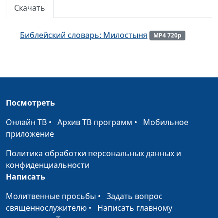
Скачать
Библейский словарь: Боговедение
#158
Библейский словарь: Знание
#157
Библейский словарь: Милостыня
MP4 720p
Библейский словарь: Еммануил
#156
Библейский словарь: Притча
#155
Библейский словарь: Благовествовать
#154
Посмотреть
Библейский словарь: Евангелие
#153
Онлайн ТВ
•
Архив ТВ программ
•
Мобильное
Библейский словарь: Мессия
приложение
#152
Библейский словарь: Новый Завет
Политика обработки персональных данных и
#151
конфиденциальности
Библейский словарь: Юбилейный год
#150
Написать
Библейский словарь: Выкуп
#149
Молитвенные просьбы
•
Задать вопрос
священнослужителю
•
Написать главному
Библейский словарь: Нагота
#148