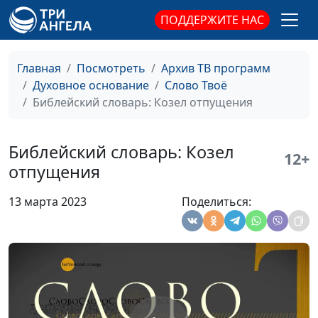
Библейский словарь: Благовествовать
#154
ПОДДЕРЖИТЕ НАС
Библейский словарь: Евангелие
#153
Библейский словарь: Мессия
#152
Главная
Посмотреть
Архив ТВ программ
Духовное основание
Слово Твоё
Библейский словарь: Новый Завет
#151
Библейский словарь: Козел отпущения
Библейский словарь: Юбилейный год
#150
Библейский словарь: Выкуп
Библейский словарь: Козел
#149
12+
отпущения
Библейский словарь: Нагота
#148
13 марта 2023
Поделиться:
Библейский словарь: Прелюбодеяние
#147
Библейский словарь: Волшебство
#146
Библейский словарь: Мерзость
#145
Библейский словарь: Города-убежища
#143