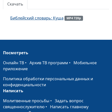
Скачать
Библейский словарь: Огонь
#108
Библейский словарь: Облако
#107
Библейский словарь: Куща
MP4 720p
Библейский словарь: Преисподняя
#106
Библейский словарь: Содом и Гоморра
#105
Библейский словарь: Исполины
#104
Посмотреть
Библейский словарь: Блудница
#103
Онлайн ТВ
•
Архив ТВ программ
•
Мобильное
Библейский словарь: Язычники
приложение
#102
Библейский словарь: Видение
Политика обработки персональных данных и
#101
конфиденциальности
Библейский словарь: Труд
#100
Написать
Библейский словарь: Десятина
#99
Молитвенные просьбы
•
Задать вопрос
священнослужителю
•
Написать главному
Библейский словарь: Всесожжение
#98