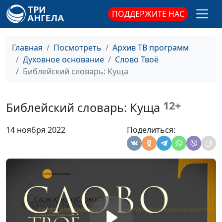
Библейский словарь: Ропот
#130
ПОДДЕРЖИТЕ НАС
Библейский словарь: Верность
#129
Главная
Посмотреть
Архив ТВ программ
Библейский словарь: Назорей
#128
Духовное основание
Слово Твоё
Библейский словарь: Куща
Библейский словарь: Обет
#127
Библейский словарь: Запрет на клятву
#126
12+
Библейский словарь: Куща
Библейский словарь: Светильник
#125
14 ноября 2022
Поделиться:
Библейский словарь: Фимиам
#124
Библейский словарь: Кадильница
#123
Библейский словарь: Завеса
#122
Библейский словарь: Ковчег завета
#121
Библейский словарь: Скиния
#120