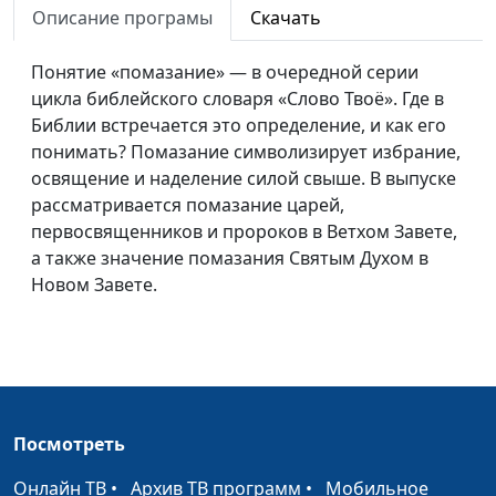
Описание програмы
Скачать
Библейский словарь: Преисподняя
#106
Понятие «помазание» — в очередной серии
Библейский словарь: Содом и Гоморра
#105
цикла библейского словаря «Слово Твоё». Где в
Библейский словарь: Исполины
#104
Библии встречается это определение, и как его
понимать? Помазание символизирует избрание,
Библейский словарь: Блудница
#103
освящение и наделение силой свыше. В выпуске
рассматривается помазание царей,
Библейский словарь: Язычники
#102
первосвященников и пророков в Ветхом Завете,
Библейский словарь: Видение
а также значение помазания Святым Духом в
#101
Новом Завете.
Библейский словарь: Труд
#100
Библейский словарь: Десятина
#99
Библейский словарь: Всесожжение
#98
Библейский словарь: Жертва
#97
Посмотреть
Библейский словарь: Жертвенник
#96
Онлайн ТВ
•
Архив ТВ программ
•
Мобильное