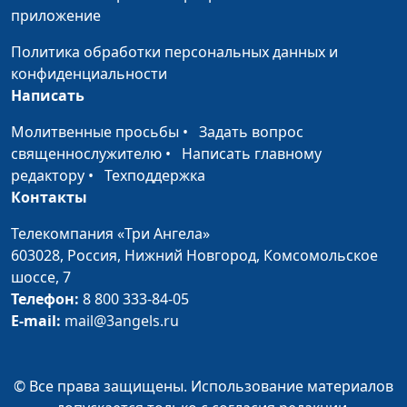
приложение
Библейский словарь: Елей
#95
Политика обработки персональных данных и
Библейский словарь: Первосвященник
#94
конфиденциальности
Написать
Библейский словарь: Священник
#93
Молитвенные просьбы
•
Задать вопрос
Библейский словарь: Верить
#92
священнослужителю
•
Написать главному
редактору
•
Техподдержка
Библейский словарь: Пророк
#91
Контакты
Библейский словарь: Клятва
#90
Телекомпания «Три Ангела»
Библейский словарь: Молиться
#89
603028,
Россия, Нижний Новгород,
Комсомольское
шоссе, 7
Библейский словарь: Искушать
#88
Телефон:
8 800 333-84-05
E-mail:
mail@3angels.ru
Библейский словарь: Первородство
#87
Библейский словарь: Пришелец
#86
© Все права защищены. Использование материалов
Библейский словарь: Обрезание
#85