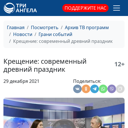
ПОДДЕРЖИТЕ НАС
Главная
Посмотреть
Архив ТВ программ
Новости
Грани событий
Крещение: современный древний праздник
Крещение: современный
12+
древний праздник
29 декабря 2021
Поделиться:
День борьбы с
Мария Мараханова,
#220325
депрессией: как не
Сергей Никулин,
унывать?
священнослужитель
День добрых дел:
Мария Мараханова,
#220311