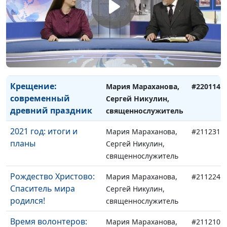
добро объединяет
Сергей Никулин,
священнослужитель
День прощения:
Мария Мараханова,
#220304
простить и не
Сергей Никулин,
обижаться
священнослужитель
Крещение:
Мария Мараханова,
#220114
современный
Сергей Никулин,
древний праздник
священнослужитель
2021 год: итоги и
Мария Мараханова,
#211231
планы
Сергей Никулин,
священнослужитель
Рождество Христово:
Мария Мараханова,
#211224
Спаситель мира
Сергей Никулин,
родился!
священнослужитель
Время волонтеров:
Мария Мараханова,
#211210