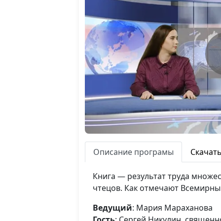
Описание програмы
Скачат
Книга — результат труда множес
чтецов. Как отмечают Всемирный
Ведущий
: Мария Мараханова
Гость
: Сергей Никулин, священ