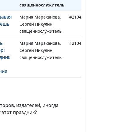
священнослужитель
давая
Мария Мараханова,
#210416
аешь
Сергей Никулин,
священнослужитель
нь
Мария Мараханова,
#210409
р:
Сергей Никулин,
дник
священнослужитель
ния
нь
Мария Мараханова,
#210402
нс и
Сергей Никулин,
зни
священнослужитель
торов, издателей, иногда
й
Мария Мараханова,
#210326
 этот праздник?
 все
Сергей Никулин,
священнослужитель