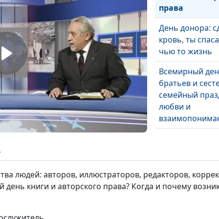
права
День донора: с
кровь, ты спас
чью то жизнь
Всемирный де
братьев и сесте
семейный праз
любви и
взаимопонима
Всемирный де
здоровья: бала
ь
гармония в жи
тва людей: авторов, иллюстраторов, редакторов, коррек
Международны
 день книги и авторского права? Когда и почему возник
День Земли: мы
можем помочь
нашей планете
нослужитель