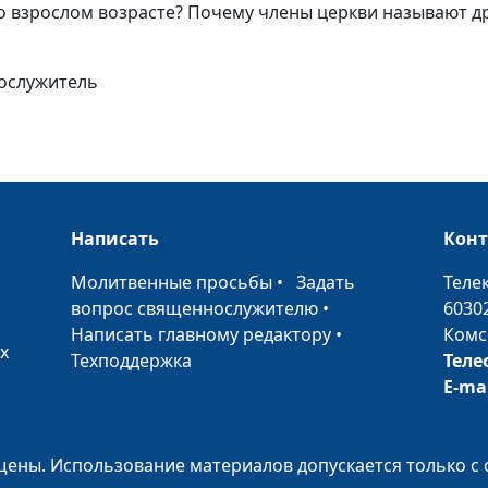
Год пандемии
о взрослом возрасте? Почему члены церкви называют дру
коронавируса. 
это было?
нослужитель
Международны
женский день: 
женщину задум
Всемирный де
иммунитета. Ка
Написать
Кон
оставаться зд
•
Молитвенные просьбы
•
Задать
Теле
23 февраля: де
вопрос священнослужителю
•
6030
защитника оте
Написать главному редактору
•
Комс
х
Техподдержка
Теле
E-ma
День всех
влюбленных: о
любви,
ены. Использование материалов допускается только с 
влюбленности 