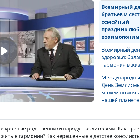
Всемирный д
братьев и сест
семейный
праздник люб
взаимопоним
Всемирный де
здоровья: бала
гармония в жи
Международны
День Земли: мы
можем помочь
нашей планете
Международны
ь
день счастья
ие кровные родственники наряду с родителями. Как пра
ы жить в гармонии? Как нерешенные в детстве конфликт