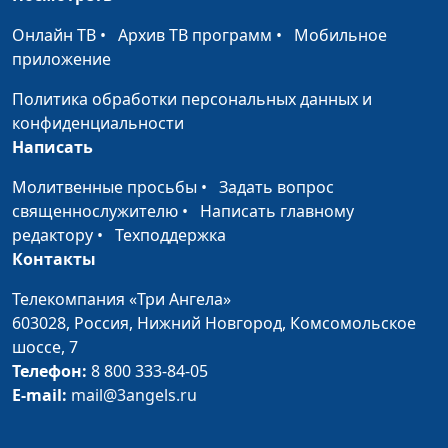
правда о телеканале
Сергей Никулин,
Онлайн ТВ
•
Архив ТВ программ
•
Мобильное
«Три Ангела»
священнослужитель
приложение
День слепых - день
Мария Мараханова,
#20111
Политика обработки персональных данных и
людей с уникальными
Сергей Никулин,
конфиденциальности
возможностями
священнослужитель
Написать
День народного
Мария Мараханова,
#20110
Молитвенные просьбы
•
Задать вопрос
единства в России:
Сергей Никулин,
священнослужителю
•
Написать главному
истоки и значение
священнослужитель
редактору
•
Техподдержка
праздника
Контакты
Религиозная
Мария Мараханова,
#20103
Телекомпания «Три Ангела»
Реформация в
Сергей Никулин,
603028,
Россия, Нижний Новгород,
Комсомольское
прошлом и настоящем
священнослужитель
шоссе, 7
Телефон:
8 800 333-84-05
Экологическая
Мария Мараханова,
#20101
E-mail:
mail@3angels.ru
проблема - проблема
Сергей Никулин,
21 века
священнослужитель