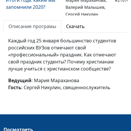
Мария Мараханова,
#21010
запомнили 2020?
Валерий Малышев,
Сергей Никулин
Рождество: праздник
Описание програмы
Скачать
Мария Мараханова,
#20122
на все времена
Сергей Никулин,
Каждый год 25 января большинство студентов
священнослужитель
российских ВУЗов отмечают свой
Вакцинация в России
Мария Мараханова,
#20121
«профессиональный» праздник. Как отмечают
Сергей Никулин,
свой праздник студенты? Почему христианам
священнослужитель
лучше учиться с христианском сообществе?
Время быть лучше:
Мария Мараханова,
#20121
Ведущий
: Мария Мараханова
волонтеры помогают
Сергей Никулин,
Гость
: Сергей Никулин, священнослужитель
нуждающимся
священнослужитель
День матери - повод
Мария Мараханова,
#20112
сказать: «Спасибо,
Сергей Никулин,
мама!»
священнослужитель
Посмотреть
День телевидения: вся
Мария Мараханова,
#20112