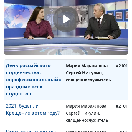
и семейных ценностях
священнослужитель
Онкология не
Мария Мараханова,
#21020
приговор, а просто
Сергей Никулин,
диагноз...
священнослужитель
В память на века.
Мария Мараханова,
#21012
Блокада Ленинграда
Сергей Никулин,
священнослужитель
День российского
Мария Мараханова,
#21012
студенчества:
Сергей Никулин,
«профессиональный»
священнослужитель
праздник всех
студентов
2021: будет ли
Мария Мараханова,
#21011
Крещение в этом году?
Сергей Никулин,
священнослужитель
Итоги года: каким мы