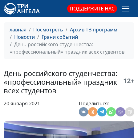
священнослужитель
ПОДДЕРЖИТЕ НАС
Год пандемии
Мария Мараханова,
#21031
коронавируса. Как это
Сергей Никулин,
было?
Главная
Посмотреть
Архив ТВ программ
священнослужитель
Новости
Грани событий
Международный
Мария Мараханова,
#21030
День российского студенчества:
женский день: какой
Сергей Никулин,
«профессиональный» праздник всех студентов
женщину задумал Бог
священнослужитель
Всемирный день
Мария Мараханова,
#21022
День российского студенчества:
иммунитета. Как
Сергей Никулин,
12+
«профессиональный» праздник
оставаться здоровым
священнослужитель
всех студентов
23 февраля: день
Мария Мараханова,
#21021
20 января 2021
Поделиться:
защитника отечества
Сергей Никулин,
священнослужитель
День всех влюбленных:
Мария Мараханова,
#21021
о любви, влюбленности
Сергей Никулин,