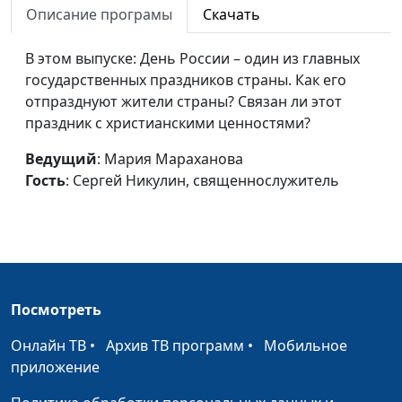
незабываемый
Описание програмы
Скачать
Сергей Никулин,
подвиг
священнослужитель
В этом выпуске: День России – один из главных
Волонтерский проект
Мария Мараханова,
#200508
государственных праздников страны. Как его
«Мы вместе»
Сергей Никулин,
отпразднуют жители страны? Связан ли этот
священнослужитель
праздник с христианскими ценностями?
Волонтерская
Мария Мараханова,
#200424
Ведущий
: Мария Мараханова
деятельность в
Сергей Никулин,
Гость
: Сергей Никулин, священнослужитель
период
священнослужитель
самоизоляции
Пасха во время
Мария Мараханова,
#200417
самоизоляции
Сергей Никулин,
священнослужитель
Посмотреть
Самоизоляция -
Мария Мараханова,
#200410
Онлайн ТВ
•
Архив ТВ программ
•
Мобильное
время для
Сергей Никулин,
приложение
построения
священнослужитель
отношений