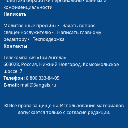
Политика обработки персональных данных и
конфиденциальности
Всемирный день
Мария Мараханова,
#200403
Написать
здоровья
Сергей Никулин,
священнослужитель
Молитвенные просьбы
•
Задать вопрос
священнослужителю
•
Написать главному
День бездомного
Мария Мараханова,
#200327
редактору
•
Техподдержка
человека в России
Сергей Никулин,
Контакты
священнослужитель
Телекомпания «Три Ангела»
Пандемия
Мария Мараханова,
#200320
603028,
Россия, Нижний Новгород,
Комсомольское
коронавируса:
Сергей Никулин,
шоссе, 7
мнения,
священнослужитель
Телефон:
8 800 333-84-05
рекомендации,
E-mail:
mail@3angels.ru
духовный
комментарий
© Все права защищены. Использование материалов
Грани событий.
#1
допускается только с согласия редакции.
Информационно-
аналитическая
программа на