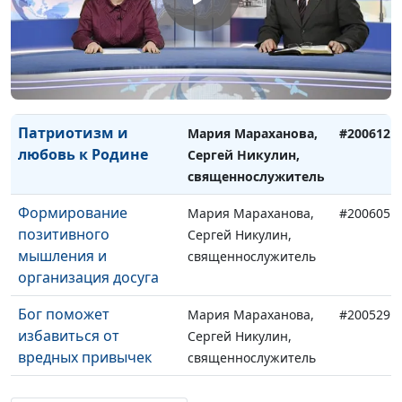
священнослужитель
День семьи, любви и
Мария Мараханова,
#200703
верности | Грани
Сергей Никулин,
событий
священнослужитель
Патриотизм и
Мария Мараханова,
#200612
любовь к Родине
Сергей Никулин,
священнослужитель
Формирование
Мария Мараханова,
#200605
позитивного
Сергей Никулин,
мышления и
священнослужитель
организация досуга
Бог поможет
Мария Мараханова,
#200529
избавиться от
Сергей Никулин,
вредных привычек
священнослужитель
75 лет Победе:
Мария Мараханова,
#200515