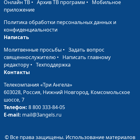
Онлайн ТВ
•
Архив ТВ программ
•
Мобильное
рекомендации,
приложение
духовный
комментарий
Политика обработки персональных данных и
конфиденциальности
Грани событий.
#1
Написать
Информационно-
аналитическая
Молитвенные просьбы
•
Задать вопрос
программа на
священнослужителю
•
Написать главному
телеканале «Три
редактору
•
Техподдержка
Ангела»
Контакты
Телекомпания «Три Ангела»
603028,
Россия, Нижний Новгород,
Комсомольское
шоссе, 7
Телефон:
8 800 333-84-05
E-mail:
mail@3angels.ru
© Все права защищены. Использование материалов