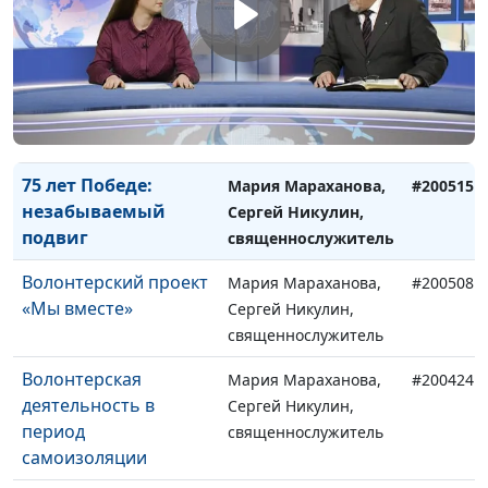
мышления и
священнослужитель
организация досуга
Бог поможет
Мария Мараханова,
#200529
избавиться от
Сергей Никулин,
вредных привычек
священнослужитель
75 лет Победе:
Мария Мараханова,
#200515
незабываемый
Сергей Никулин,
подвиг
священнослужитель
Волонтерский проект
Мария Мараханова,
#200508
«Мы вместе»
Сергей Никулин,
священнослужитель
Волонтерская
Мария Мараханова,
#200424
деятельность в
Сергей Никулин,
период
священнослужитель
самоизоляции