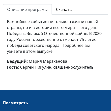
Пасха во время
Мария Мараханова,
#200417
самоизоляции
Описание програмы
Скачать
Сергей Никулин,
священнослужитель
Важнейшее событие не только в жизни нашей
Самоизоляция -
Мария Мараханова,
#200410
страны, но и в истории всего мира — это день
время для
Сергей Никулин,
Победы в Великой Отечественной войне. В 2020
построения
священнослужитель
году Россия торжественно отмечает 75-летие
отношений
победы советского народа. Подробнее вы
узнаете в этом выпуске.
Всемирный день
Мария Мараханова,
#200403
здоровья
Сергей Никулин,
Ведущий
: Мария Мараханова
священнослужитель
Гость
: Сергей Никулин, священнослужитель
День бездомного
Мария Мараханова,
#200327
человека в России
Сергей Никулин,
священнослужитель
Пандемия
Мария Мараханова,
#200320
Посмотреть
коронавируса:
Сергей Никулин,
мнения,
священнослужитель