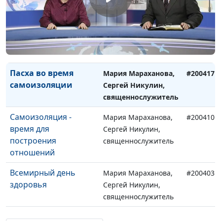
Волонтерская
Мария Мараханова,
#200424
деятельность в
Сергей Никулин,
период
священнослужитель
самоизоляции
Пасха во время
Мария Мараханова,
#200417
самоизоляции
Сергей Никулин,
священнослужитель
Самоизоляция -
Мария Мараханова,
#200410
время для
Сергей Никулин,
построения
священнослужитель
отношений
Всемирный день
Мария Мараханова,
#200403
здоровья
Сергей Никулин,
священнослужитель
День бездомного
Мария Мараханова,
#200327