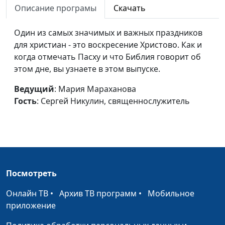
человека в России
Описание програмы
Скачать
Сергей Никулин,
священнослужитель
Один из самых значимых и важных праздников
Пандемия
Мария Мараханова,
#200320
для христиан - это воскресение Христово. Как и
коронавируса:
Сергей Никулин,
когда отмечать Пасху и что Библия говорит об
мнения,
священнослужитель
этом дне, вы узнаете в этом выпуске.
рекомендации,
духовный
Ведущий
: Мария Мараханова
комментарий
Гость
: Сергей Никулин, священнослужитель
Грани событий.
#1
Информационно-
аналитическая
программа на
телеканале «Три
Посмотреть
Ангела»
Онлайн ТВ
•
Архив ТВ программ
•
Мобильное
приложение