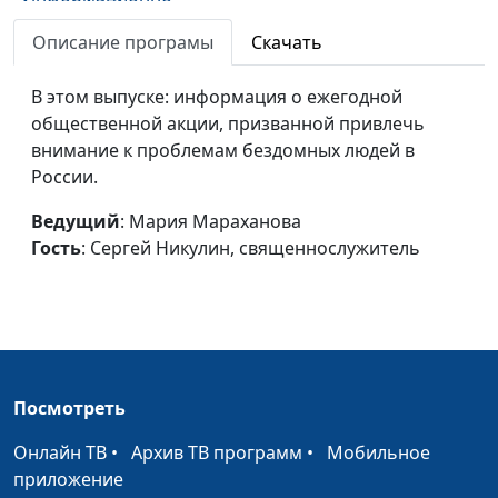
аналитическая
Описание програмы
Скачать
программа на
телеканале «Три
В этом выпуске: информация о ежегодной
Ангела»
общественной акции, призванной привлечь
внимание к проблемам бездомных людей в
России.
Ведущий
: Мария Мараханова
Гость
: Сергей Никулин, священнослужитель
Посмотреть
Онлайн ТВ
•
Архив ТВ программ
•
Мобильное
приложение