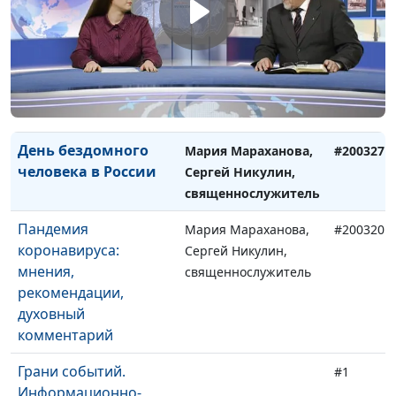
построения
священнослужитель
отношений
Всемирный день
Мария Мараханова,
#200403
здоровья
Сергей Никулин,
священнослужитель
День бездомного
Мария Мараханова,
#200327
человека в России
Сергей Никулин,
священнослужитель
Пандемия
Мария Мараханова,
#200320
коронавируса:
Сергей Никулин,
мнения,
священнослужитель
рекомендации,
духовный
комментарий
Грани событий.
#1
Информационно-