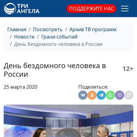
ПОДДЕРЖИТЕ НАС
75 лет Победе:
Мария Мараханова,
#200515
незабываемый
Сергей Никулин,
подвиг
священнослужитель
Главная
Посмотреть
Архив ТВ программ
Новости
Грани событий
Волонтерский проект
Мария Мараханова,
#200508
День бездомного человека в России
«Мы вместе»
Сергей Никулин,
священнослужитель
День бездомного человека в
Волонтерская
Мария Мараханова,
#200424
12+
России
деятельность в
Сергей Никулин,
период
священнослужитель
25 марта 2020
Поделиться:
самоизоляции
Пасха во время
Мария Мараханова,
#200417
самоизоляции
Сергей Никулин,
священнослужитель
Самоизоляция -
Мария Мараханова,
#200410
время для
Сергей Никулин,